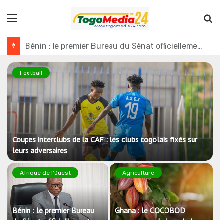
Menu
R
Ghana : le COCOBOD annonce une baisse de la production de cacao pour la campagne 2026-2027
Football
r
Coupes interclubs de la CAF : les clubs togolais fixés sur
leurs adversaires
Afrique de l'Ouest
Agriculture
Bénin : le premier Bureau
Ghana : le COCOBOD