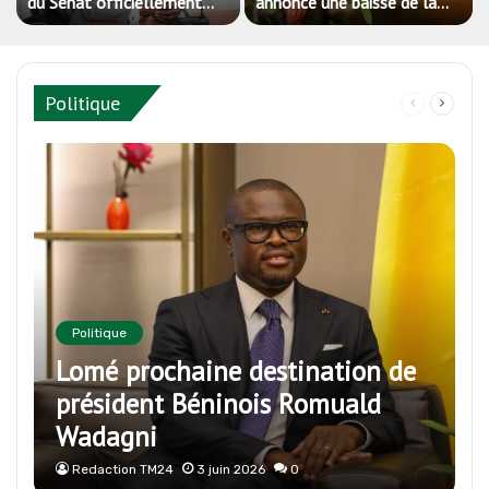
du Sénat officiellement
annonce une baisse de la
installé
production de cacao pour la
campagne 2026-2027
Politique
Page
Page
précédente
suivan
Politique
Lomé prochaine destination de
président Béninois Romuald
Wadagni
Redaction TM24
3 juin 2026
0