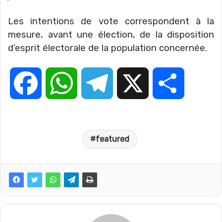
Les intentions de vote correspondent à la
mesure, avant une élection, de la disposition
d’esprit électorale de la population concernée.
F
W
T
X
P
a
h
e
a
featured
c
a
l
r
e
t
e
t
b
s
g
a