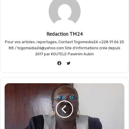
o
A
r
g
o
p
a
e
Redaction TM24
Pour vos articles, reportages, Contact Togomedia24 +228 91 06 25
k
p
m
r
88 / togomedia24@yahoo.com Site d'informations crée depuis
2017 par KOUTELE Pawinim Aubin
Twitter
Facebook