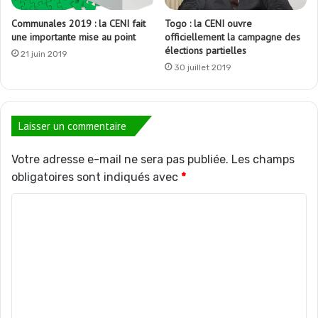
Communales 2019 : la CENI fait
Togo : la CENI ouvre
une importante mise au point
officiellement la campagne des
élections partielles
21 juin 2019
30 juillet 2019
Laisser un commentaire
Votre adresse e-mail ne sera pas publiée.
Les champs
obligatoires sont indiqués avec
*
C
o
m
m
e
n