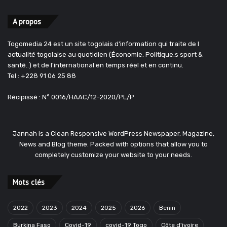
A propos
Togomedia 24 est un site togolais d'information qui traite de l
actualité togolaise au quotidien (Économie, Politique,s sport &
santé..) et de l'international en temps réel et en continu.
Tel : +228 91 06 25 88
Récipissé : N° 0016/HAAC/12-2020/PL/P
Jannah is a Clean Responsive WordPress Newspaper, Magazine,
News and Blog theme. Packed with options that allow you to
completely customize your website to your needs.
Mots clés
2022
2023
2024
2025
2026
Benin
Burkina Faso
Covid-19
covid-19 Togo
Côte d'ivoire