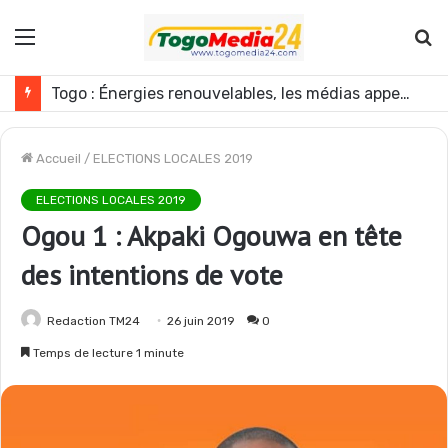
Menu
R
Togo : Énergies renouvelables, les médias appelés à devenir des acteurs du changement
Accueil
/
ELECTIONS LOCALES 2019
ELECTIONS LOCALES 2019
Ogou 1 : Akpaki Ogouwa en tête
des intentions de vote
Redaction TM24
26 juin 2019
0
Temps de lecture 1 minute