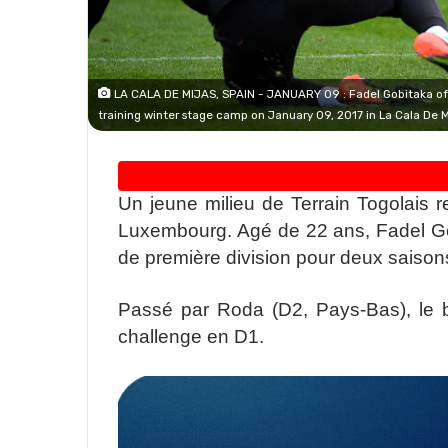
LA CALA DE MIJAS, SPAIN - JANUARY 09 : Fadel Gobitaka of S
training winter stage camp on January 09, 2017 in La Cala De 
Un jeune milieu de Terrain Togolais r
Luxembourg. Agé de 22 ans, Fadel Go
de première division pour deux saison
Passé par Roda (D2, Pays-Bas), le b
challenge en D1.