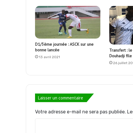
D1/3ème journée : ASCK sur une
bonne lancée
Transfert : l
Douhadji file
13 avril 2021
26 juillet 2
Laisser un commentaire
Votre adresse e-mail ne sera pas publiée.
Le
C
o