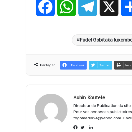
F
W
T
X
a
h
e
Fadel Gobitaka luxembo
c
a
l
e
t
e
Partager
Facebook
Twitter
Impr
b
s
g
Aubin Koutele
o
A
r
Directeur de Publication du sit
Pour vos annonces publicitaire
togomedia24@yahoo.com. Pawi
o
p
a
Linkedin