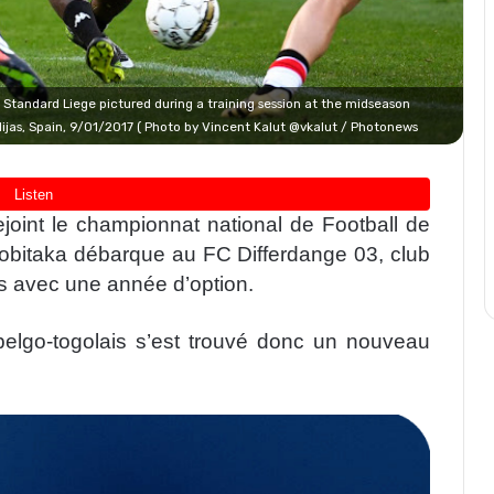
tandard Liege pictured during a training session at the midseason
Mijas, Spain, 9/01/2017 ( Photo by Vincent Kalut @vkalut / Photonews
ejoint le championnat national de Football de
bitaka débarque au FC Differdange 03, club
s avec une année d’option.
elgo-togolais s’est trouvé donc un nouveau