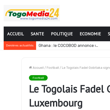
ACCUEIL
SANTE
POLITIQUE
ECONOMIE
Ghana : le COCOBOD annonce une bais
Denières actualités
Accueil
/
Football
/
Le Togolais Fadel Gobitaka si
Football
Le Togolais Fadel 
Luxembourg