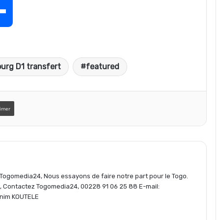
P
a
urg D1 transfert
featured
r
t
imer
a
g
e Togomedia24, Nous essayons de faire notre part pour le Togo.
s, Contactez Togomedia24, 00228 91 06 25 88 E-mail:
nim KOUTELE
e