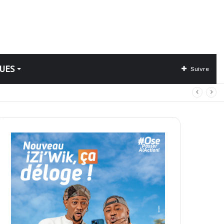
UES
Suivre