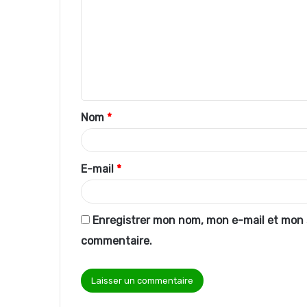
m
m
e
n
t
Nom
*
a
i
r
E-mail
*
e
*
Enregistrer mon nom, mon e-mail et mon 
commentaire.