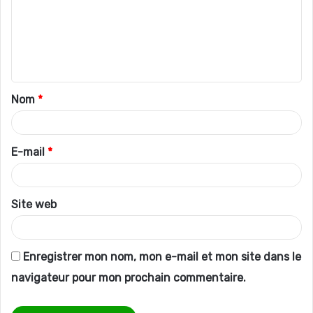
m
e
n
t
Nom
*
a
i
r
E-mail
*
e
*
Site web
Enregistrer mon nom, mon e-mail et mon site dans le
navigateur pour mon prochain commentaire.