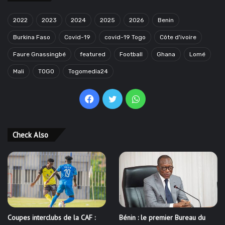
2022
2023
2024
2025
2026
Benin
Burkina Faso
Covid-19
covid-19 Togo
Côte d'ivoire
Faure Gnassingbé
featured
Football
Ghana
Lomé
Mali
TOGO
Togomedia24
Facebook
Twitter
WhatsApp
Check Also
Coupes interclubs de la CAF :
Bénin : le premier Bureau du