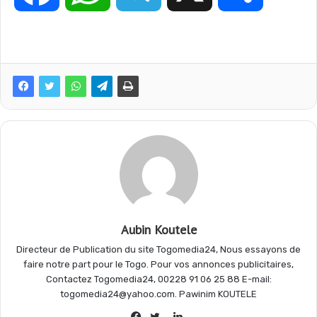
a
h
e
a
c
a
l
r
e
t
e
t
b
s
g
a
o
A
r
g
Aubin Koutele
Directeur de Publication du site Togomedia24, Nous essayons de
o
p
a
e
faire notre part pour le Togo. Pour vos annonces publicitaires,
Contactez Togomedia24, 00228 91 06 25 88 E-mail:
togomedia24@yahoo.com. Pawinim KOUTELE
k
p
m
r
Linkedin