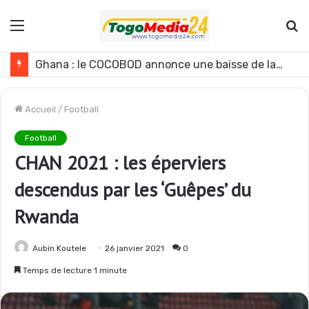
Menu
R
Ghana : le COCOBOD annonce une baisse de la production de cacao pour la campagne 2026-2027
Accueil
/
Football
Football
CHAN 2021 : les éperviers
descendus par les ‘Guêpes’ du
Rwanda
Aubin Koutele
26 janvier 2021
0
Temps de lecture 1 minute