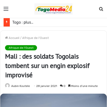
Menu
R
Togo : plusieurs agents de l’administration publique révoqués
Accueil
/
Afrique de l'Ouest
Afrique de l'Ouest
Mali : des soldats Togolais
tombent sur un engin explosif
improvisé
Aubin Koutele
28 janvier 2021
0
Moins d’une minute