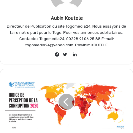
o
p
a
e
Aubin Koutele
k
p
m
r
Directeur de Publication du site Togomedia24, Nous essayons de
faire notre part pour le Togo. Pour vos annonces publicitaires,
Contactez Togomedia24, 00228 91 06 25 88 E-mail:
togomedia24@yahoo.com. Pawinim KOUTELE
Linkedin
Facebook
Twitter