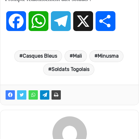
F
W
T
X
P
a
h
e
a
Casques Bleus
Mali
Minusma
c
a
l
r
Soldats Togolais
e
t
e
t
b
s
g
a
o
A
r
g