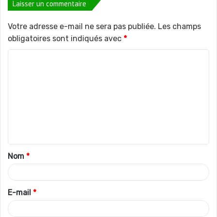
Laisser un commentaire
Votre adresse e-mail ne sera pas publiée.
Les champs
obligatoires sont indiqués avec
*
C
o
m
m
e
n
t
Nom
*
a
i
r
E-mail
*
e
*