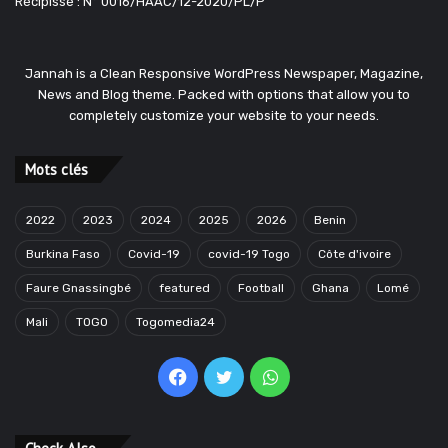
Récipissé : N° 0016/HAAC/12-2020/PL/P
Jannah is a Clean Responsive WordPress Newspaper, Magazine,
News and Blog theme. Packed with options that allow you to
completely customize your website to your needs.
Mots clés
2022
2023
2024
2025
2026
Benin
Burkina Faso
Covid-19
covid-19 Togo
Côte d'ivoire
Faure Gnassingbé
featured
Football
Ghana
Lomé
Mali
TOGO
Togomedia24
Facebook
Twitter
WhatsApp