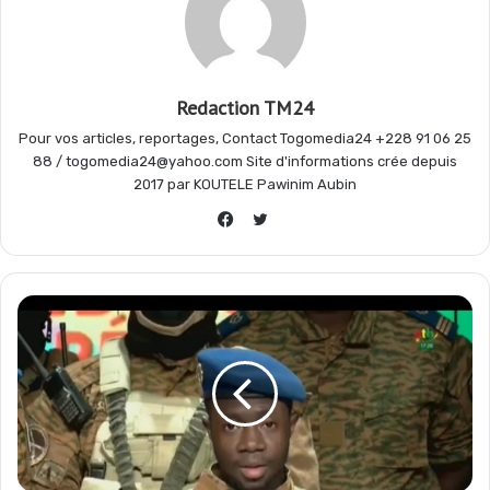
o
A
r
g
o
p
a
e
Redaction TM24
Pour vos articles, reportages, Contact Togomedia24 +228 91 06 25
k
p
m
r
88 / togomedia24@yahoo.com Site d'informations crée depuis
2017 par KOUTELE Pawinim Aubin
Twitter
Facebook