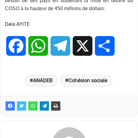
besoin de ses pays en soutenant la mise en œuvre du
COSO à la hauteur de 450 millions de dollars.
Dela AYITE
F
W
T
X
P
a
h
e
a
ANADEB
Cohésion sociale
c
a
l
r
e
t
e
t
b
s
g
a