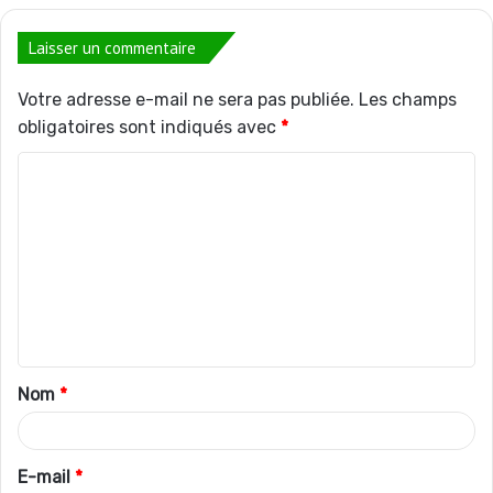
Laisser un commentaire
Votre adresse e-mail ne sera pas publiée.
Les champs
obligatoires sont indiqués avec
*
C
o
m
m
e
n
t
Nom
*
a
i
r
E-mail
*