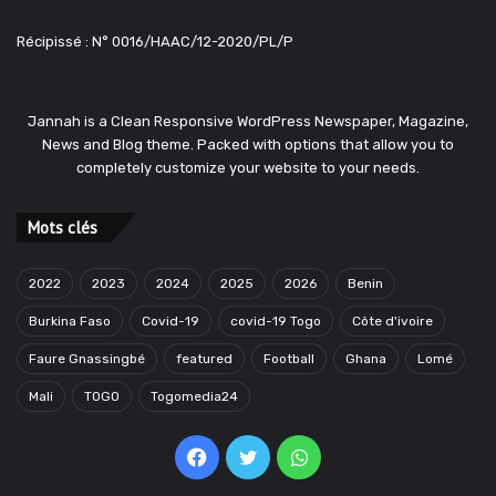
Récipissé : N° 0016/HAAC/12-2020/PL/P
Jannah is a Clean Responsive WordPress Newspaper, Magazine,
News and Blog theme. Packed with options that allow you to
completely customize your website to your needs.
Mots clés
2022
2023
2024
2025
2026
Benin
Burkina Faso
Covid-19
covid-19 Togo
Côte d'ivoire
Faure Gnassingbé
featured
Football
Ghana
Lomé
Mali
TOGO
Togomedia24
Facebook
Twitter
WhatsApp