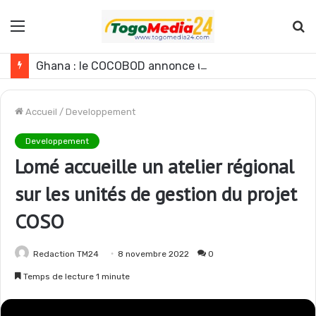
Menu
R
Ghana : le COCOBOD annonce une baisse de la production de cacao pour la campagne 2026-2027
Accueil
/
Developpement
Developpement
Lomé accueille un atelier régional
sur les unités de gestion du projet
COSO
Redaction TM24
8 novembre 2022
0
Temps de lecture 1 minute