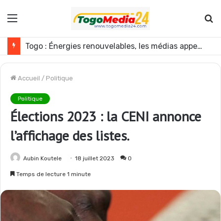
Menu
R
Togo : Énergies renouvelables, les médias appelés à devenir des acteurs du changement
Accueil
/
Politique
Politique
Élections 2023 : la CENI annonce
l’affichage des listes.
Aubin Koutele
18 juillet 2023
0
Temps de lecture 1 minute