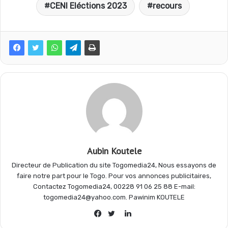
CENI Eléctions 2023
recours
e
t
e
t
b
s
g
a
o
A
r
g
o
p
a
e
Aubin Koutele
k
p
m
r
Directeur de Publication du site Togomedia24, Nous essayons de
faire notre part pour le Togo. Pour vos annonces publicitaires,
Contactez Togomedia24, 00228 91 06 25 88 E-mail:
togomedia24@yahoo.com. Pawinim KOUTELE
Linkedin
Facebook
Twitter