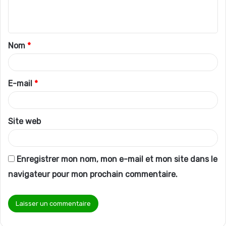
e
n
t
Nom
*
a
i
r
E-mail
*
e
*
Site web
Enregistrer mon nom, mon e-mail et mon site dans le
navigateur pour mon prochain commentaire.