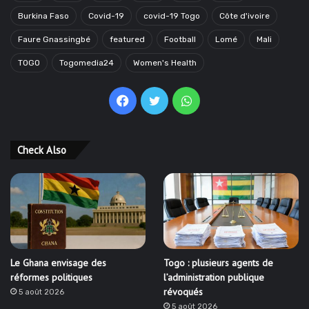
Burkina Faso
Covid-19
covid-19 Togo
Côte d'ivoire
Faure Gnassingbé
featured
Football
Lomé
Mali
TOGO
Togomedia24
Women's Health
Facebook
Twitter
WhatsApp
Check Also
Le Ghana envisage des
Togo : plusieurs agents de
réformes politiques
l’administration publique
révoqués
5 août 2026
5 août 2026