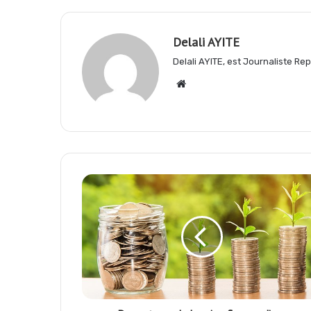
o
A
r
Delali AYITE
Delali AYITE, est Journaliste R
o
p
a
Website
k
p
m