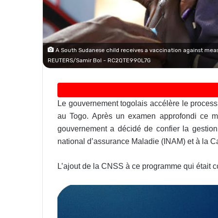
A South Sudanese child receives a vaccination against meas
REUTERS/Samir Bol - RC2QTE99OL7G
Le gouvernement togolais accélère le process
au Togo. Après un examen approfondi ce mer
gouvernement a décidé de confier la gestion 
national d’assurance Maladie (INAM) et à la C
L’ajout de la CNSS à ce programme qui était co