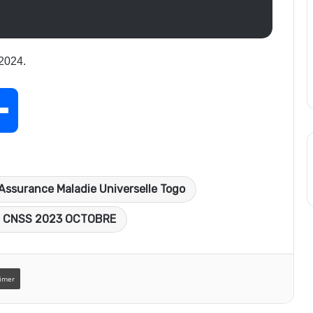
 2024.
P
a
Assurance Maladie Universelle Togo
r
M CNSS 2023 OCTOBRE
t
imer
a