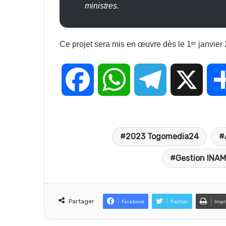
ministres.
Ce projet sera mis en œuvre dès le 1ᵉʳ janvier
F
W
T
X
a
h
e
2023 Togomedia24
c
a
l
Gestion INA
e
t
e
Partager
Facebook
Twitter
Impr
b
s
g