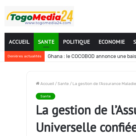
ACCUEIL
SANTE
POLITIQUE
ECONOMIE
Ghana : le COCOBOD annonce une bais
Denières actualités
Accueil
/
Sante
/
La gestion de l’Assurance Maladie 
Sante
La gestion de l’As
Universelle confié