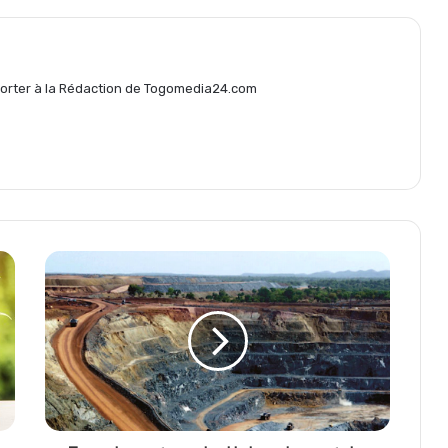
g
eporter à la Rédaction de Togomedia24.com
e
r