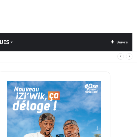
UES
Suivre