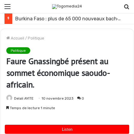
Menu
R
Burkina Faso : plus de 65 000 nouveaux bacheliers débutent leur immersion patriotique
Accueil
/
Politique
Politique
Faure Gnassingbé présent au
sommet économique saoudo-
africain.
Delali AYITE
10 novembre 2023
0
Temps de lecture 1 minute