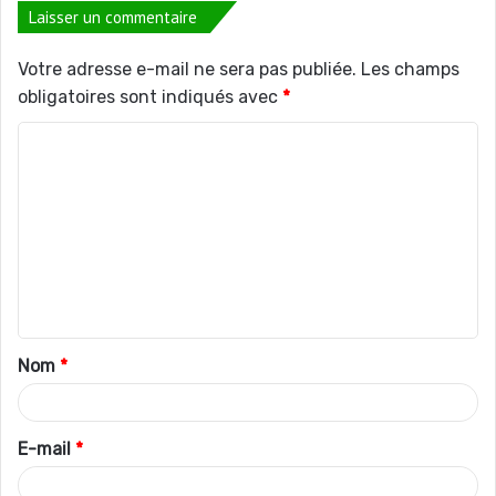
Laisser un commentaire
Votre adresse e-mail ne sera pas publiée.
Les champs
obligatoires sont indiqués avec
*
C
o
m
m
e
n
t
Nom
*
a
i
r
E-mail
*
e