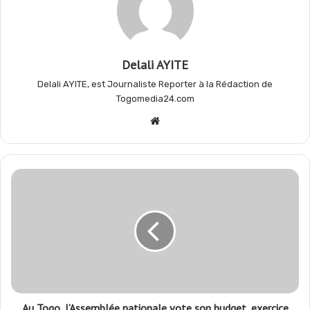
k
p
m
r
Delali AYITE
Delali AYITE, est Journaliste Reporter à la Rédaction de
Togomedia24.com
Website
Au Togo, l’Assemblée nationale vote son budget, exercice