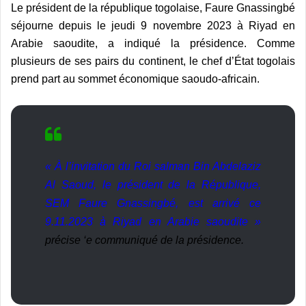
Le président de la république togolaise, Faure Gnassingbé
séjourne depuis le jeudi 9 novembre 2023 à Riyad en
Arabie saoudite, a indiqué la présidence. Comme
plusieurs de ses pairs du continent, le chef d’État togolais
prend part au sommet économique saoudo-africain.
« À l’invitation du Roi salman Bin Abdelaziz
Al Saoud, le président de la République,
SEM Faure Gnassingbé, est arrivé ce
9.11.2023 à Riyad en Arabie saoudite »
précise ‘e communiqué de la présidence.