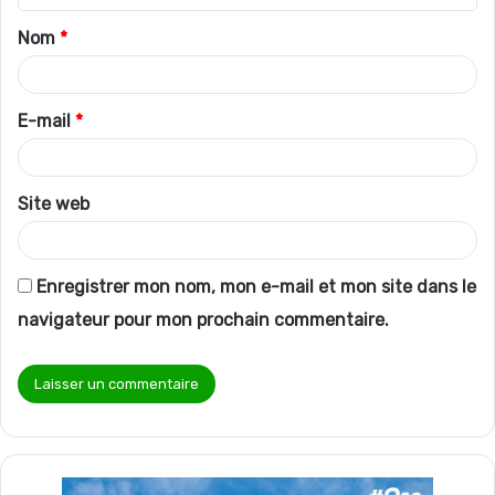
t
Nom
*
a
i
r
E-mail
*
e
*
Site web
Enregistrer mon nom, mon e-mail et mon site dans le
navigateur pour mon prochain commentaire.