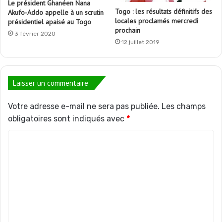
Le président Ghanéen Nana
Togo : les résultats définitifs des
Akufo-Addo appelle à un scrutin
locales proclamés mercredi
présidentiel apaisé au Togo
prochain
3 février 2020
12 juillet 2019
Laisser un commentaire
Votre adresse e-mail ne sera pas publiée.
Les champs
obligatoires sont indiqués avec
*
C
o
m
m
e
n