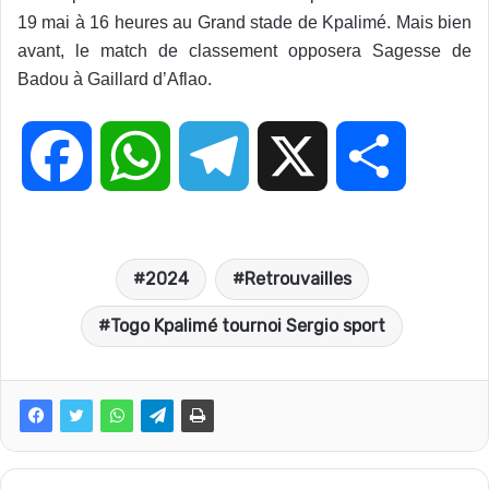
19 mai à 16 heures au Grand stade de Kpalimé. Mais bien
avant, le match de classement opposera Sagesse de
Badou à Gaillard d’Aflao.
F
W
T
X
P
a
h
e
a
2024
Retrouvailles
c
a
l
r
Togo Kpalimé tournoi Sergio sport
e
t
e
t
b
s
g
a