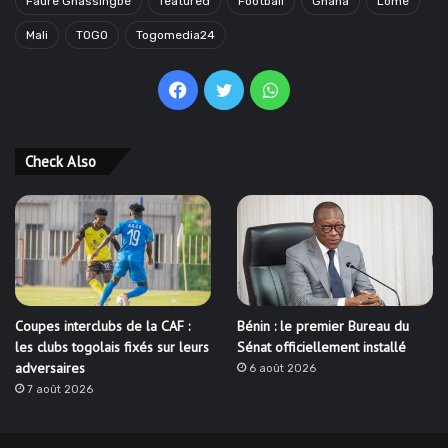
Faure Gnassingbé
featured
Football
Ghana
Lomé
Mali
TOGO
Togomedia24
Facebook
Twitter
WhatsApp
Check Also
Coupes interclubs de la CAF :
Bénin : le premier Bureau du
les clubs togolais fixés sur leurs
Sénat officiellement installé
adversaires
6 août 2026
7 août 2026