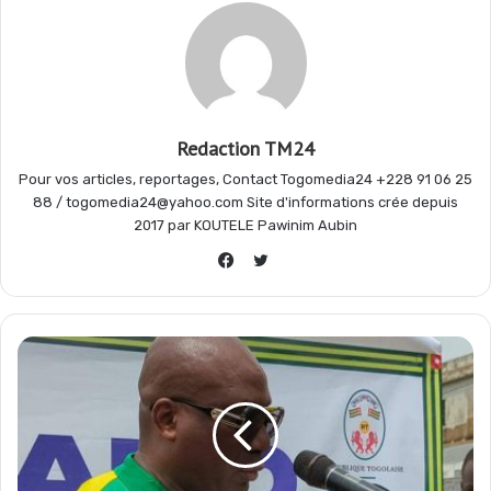
o
A
r
g
o
p
a
e
Redaction TM24
k
p
m
r
Pour vos articles, reportages, Contact Togomedia24 +228 91 06 25
88 / togomedia24@yahoo.com Site d'informations crée depuis
2017 par KOUTELE Pawinim Aubin
Twitter
Facebook