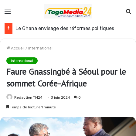
Menu
R
Togo : plusieurs agents de l’administration publique révoqués
Accueil
/
International
International
Faure Gnassingbé à Séoul pour le
sommet Corée-Afrique
Redaction TM24
3 juin 2024
0
Temps de lecture 1 minute