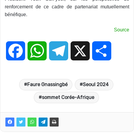
renforcement de ce cadre de partenariat mutuellement
bénéfique.
Source
F
W
T
X
P
a
h
e
a
Faure Gnassingbé
Seoul 2024
c
a
l
r
sommet Corée-Afrique
e
t
e
t
b
s
g
a