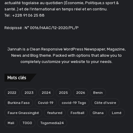
actualité togolaise au quotidien (Économie, Politique,s sport &
santé..) et de l'international en temps réel et en continu.
Tel : +228 91 06 25 88
Récipissé : N° 0016/HAAC/12-2020/PL/P
Jannah is a Clean Responsive WordPress Newspaper, Magazine,
News and Blog theme. Packed with options that allow you to
completely customize your website to your needs.
Mots clés
2022
2023
2024
2025
2026
Benin
Burkina Faso
Covid-19
covid-19 Togo
Côte d'ivoire
Faure Gnassingbé
featured
Football
Ghana
Lomé
Mali
TOGO
Togomedia24