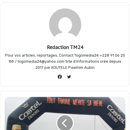
o
A
r
g
o
p
a
e
Redaction TM24
k
p
m
r
Pour vos articles, reportages, Contact Togomedia24 +228 91 06 25
88 / togomedia24@yahoo.com Site d'informations crée depuis
2017 par KOUTELE Pawinim Aubin
Twitter
Facebook