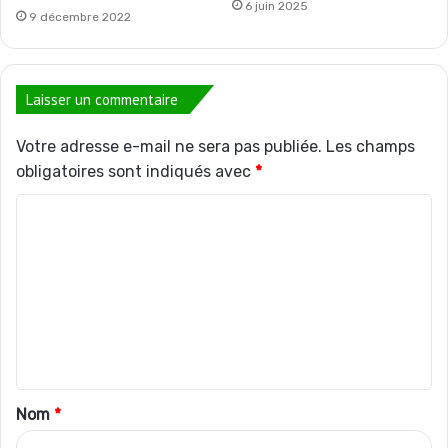
6 juin 2025
9 décembre 2022
Laisser un commentaire
Votre adresse e-mail ne sera pas publiée.
Les champs
obligatoires sont indiqués avec
*
C
o
m
m
e
n
t
Nom
*
a