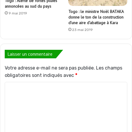
Togo : Alerte de fortes pluies
annoncées au sud du pays
Togo : le ministre Noël BATAKA
9 mai 2019
donne le ton de la construction
d’une aire d’abattage à Kara
23 mai 2019
Laisser un commentaire
Votre adresse e-mail ne sera pas publiée.
Les champs
obligatoires sont indiqués avec
*
C
o
m
m
e
n