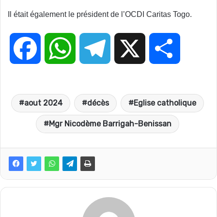
Il était également le président de l’OCDI Caritas Togo.
F
W
T
X
P
a
h
e
a
aout 2024
décès
Eglise catholique
c
a
l
r
Mgr Nicodème Barrigah-Benissan
e
t
e
t
b
s
g
a
o
A
r
g