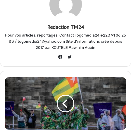
o
p
a
e
Redaction TM24
k
p
m
r
Pour vos articles, reportages, Contact Togomedia24 +228 91 06 25
88 / togomedia24@yahoo.com Site d'informations crée depuis
2017 par KOUTELE Pawinim Aubin
Twitter
Facebook