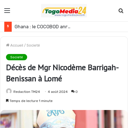
Menu
R
Ghana : le COCOBOD annonce une baisse de la production de cacao pour la campagne 2026-2027
Accueil
/
Societé
Societé
Décès de Mgr Nicodème Barrigah-
Benissan à Lomé
Redaction TM24
4 août 2024
0
Temps de lecture 1 minute