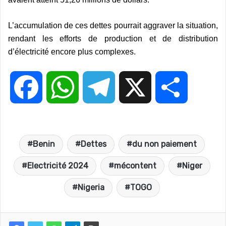
L’accumulation de ces dettes pourrait aggraver la situation,
rendant les efforts de production et de distribution
d’électricité encore plus complexes.
F
W
T
X
P
a
h
e
a
Benin
Dettes
du non paiement
c
a
l
r
Electricité 2024
mécontent
Niger
e
t
e
t
Nigeria
TOGO
b
s
g
a