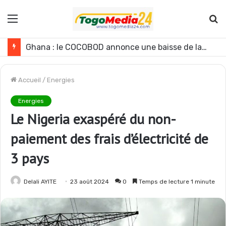
Menu
R
Le Ghana envisage des réformes politiques
Accueil
/
Energies
Energies
Le Nigeria exaspéré du non-
paiement des frais d’électricité de
3 pays
Delali AYITE
23 août 2024
0
Temps de lecture 1 minute