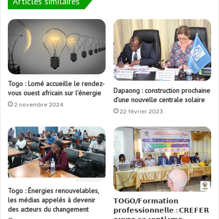
Articles similaires
Togo : Lomé accueille le rendez-
Dapaong : construction prochaine
vous ouest africain sur l’énergie
d’une nouvelle centrale solaire
2 novembre 2024
22 février 2023
Togo : Énergies renouvelables,
les médias appelés à devenir
𝗧𝗢𝗚𝗢/𝗙𝗼𝗿𝗺𝗮𝘁𝗶𝗼𝗻
des acteurs du changement
𝗽𝗿𝗼𝗳𝗲𝘀𝘀𝗶𝗼𝗻𝗻𝗲𝗹𝗹𝗲 : 𝗖𝗥𝗘𝗙𝗘𝗥