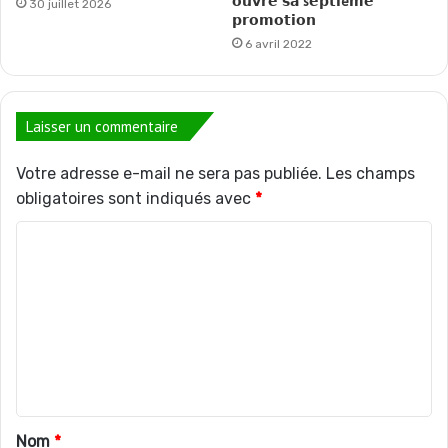
𝗼𝘂𝘃𝗿𝗲 𝘀𝗮 s𝗲𝗽𝘁𝗶e𝗺𝗲
30 juillet 2026
𝗽𝗿𝗼𝗺𝗼𝘁𝗶𝗼𝗻
6 avril 2022
Laisser un commentaire
Votre adresse e-mail ne sera pas publiée.
Les champs
obligatoires sont indiqués avec
*
C
o
m
m
e
n
t
Nom
*
a