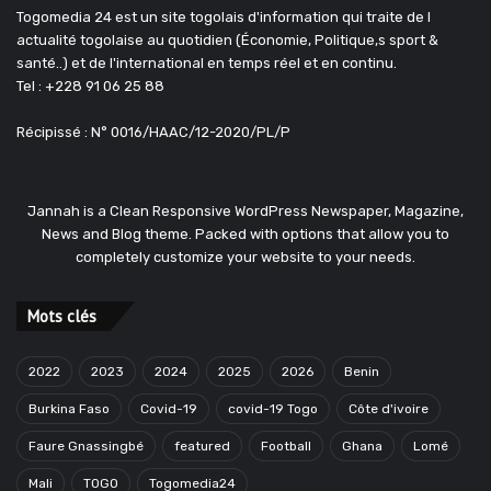
Togomedia 24 est un site togolais d'information qui traite de l
actualité togolaise au quotidien (Économie, Politique,s sport &
santé..) et de l'international en temps réel et en continu.
Tel : +228 91 06 25 88
Récipissé : N° 0016/HAAC/12-2020/PL/P
Jannah is a Clean Responsive WordPress Newspaper, Magazine,
News and Blog theme. Packed with options that allow you to
completely customize your website to your needs.
Mots clés
2022
2023
2024
2025
2026
Benin
Burkina Faso
Covid-19
covid-19 Togo
Côte d'ivoire
Faure Gnassingbé
featured
Football
Ghana
Lomé
Mali
TOGO
Togomedia24