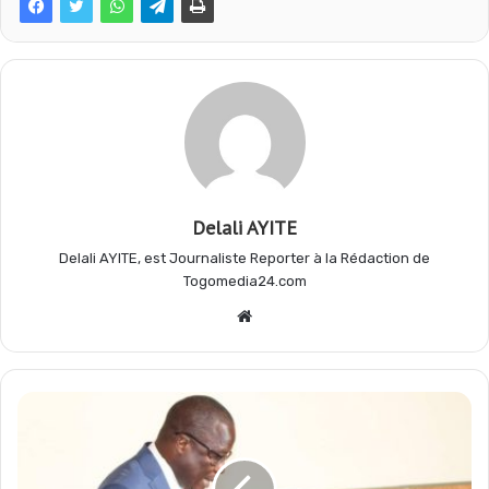
o
A
r
g
o
p
a
e
k
p
m
r
Delali AYITE
Delali AYITE, est Journaliste Reporter à la Rédaction de
Togomedia24.com
Website