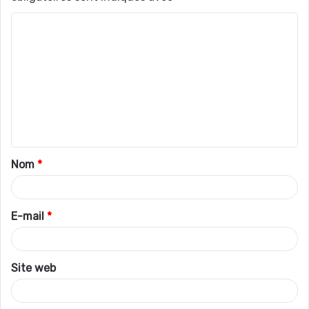
C
o
m
m
e
n
t
Nom
*
a
i
r
E-mail
*
e
*
Site web