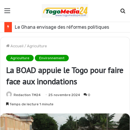
Menu
R
Togo : plusieurs agents de l’administration publique révoqués
Accueil
/
Agriculture
Agriculture
Environnement
La BOAD appuie le Togo pour faire
face aux inondations
Redaction TM24
25 novembre 2024
0
Temps de lecture 1 minute