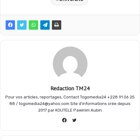
b
s
g
a
o
A
r
g
o
p
a
e
k
p
m
r
Redaction TM24
Pour vos articles, reportages, Contact Togomedia24 +228 91 06 25
88 / togomedia24@yahoo.com Site d'informations crée depuis
2017 par KOUTELE Pawinim Aubin
Twitter
Facebook