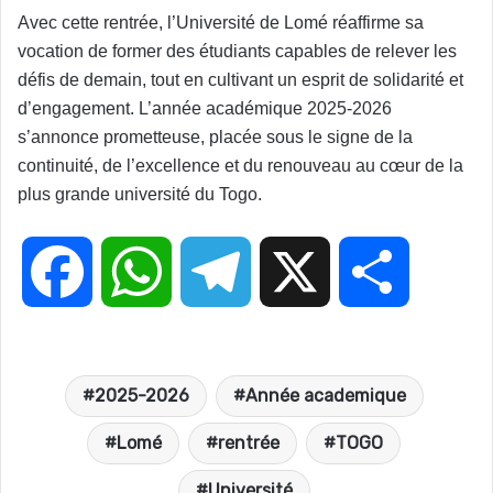
Avec cette rentrée, l’Université de Lomé réaffirme sa
vocation de former des étudiants capables de relever les
défis de demain, tout en cultivant un esprit de solidarité et
d’engagement. L’année académique 2025-2026
s’annonce prometteuse, placée sous le signe de la
continuité, de l’excellence et du renouveau au cœur de la
plus grande université du Togo.
F
W
T
X
P
a
h
e
a
2025-2026
Année academique
c
a
l
r
Lomé
rentrée
TOGO
e
t
e
t
Université