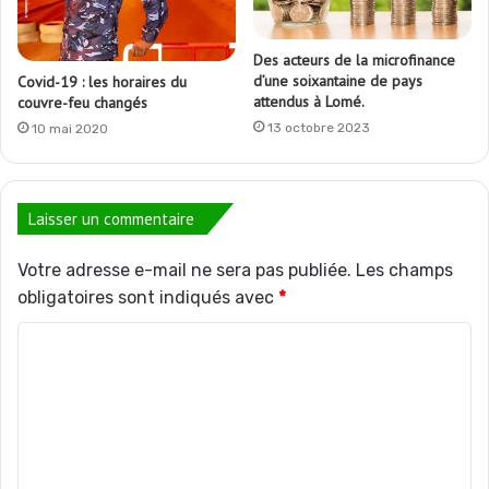
Des acteurs de la microfinance
d’une soixantaine de pays
Covid-19 : les horaires du
attendus à Lomé.
couvre-feu changés
13 octobre 2023
10 mai 2020
Laisser un commentaire
Votre adresse e-mail ne sera pas publiée.
Les champs
obligatoires sont indiqués avec
*
C
o
m
m
e