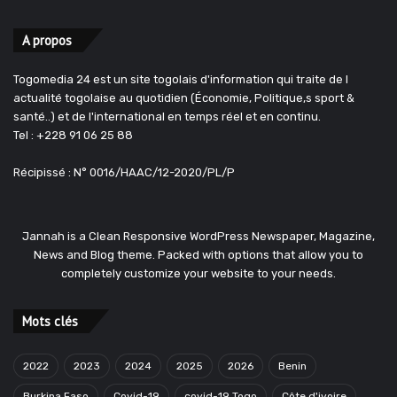
A propos
Togomedia 24 est un site togolais d'information qui traite de l
actualité togolaise au quotidien (Économie, Politique,s sport &
santé..) et de l'international en temps réel et en continu.
Tel : +228 91 06 25 88
Récipissé : N° 0016/HAAC/12-2020/PL/P
Jannah is a Clean Responsive WordPress Newspaper, Magazine,
News and Blog theme. Packed with options that allow you to
completely customize your website to your needs.
Mots clés
2022
2023
2024
2025
2026
Benin
Burkina Faso
Covid-19
covid-19 Togo
Côte d'ivoire