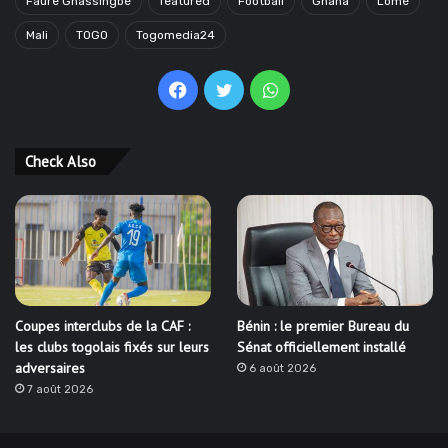
Faure Gnassingbé
featured
Football
Ghana
Lomé
Mali
TOGO
Togomedia24
Facebook
Twitter
WhatsApp
Check Also
Coupes interclubs de la CAF :
Bénin : le premier Bureau du
les clubs togolais fixés sur leurs
Sénat officiellement installé
adversaires
6 août 2026
7 août 2026