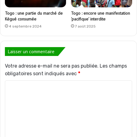
Togo : une partie du marché de
Togo : encore une manifestation
Kégué consumée
‘pacifique’ interdite
4 septembre 2024
7 août 2025
Laisser un commentaire
Votre adresse e-mail ne sera pas publiée.
Les champs
obligatoires sont indiqués avec
*
C
o
m
m
e
n