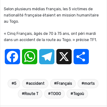
Selon plusieurs médias français, les 5 victimes de
nationalité française étaient en mission humanitaire
au Togo.
« Cinq Français, âgés de 70 à 75 ans, ont péri mardi
dans un accident de la route au Togo. » précise TF1.
F
W
T
X
P
a
h
e
a
5
accident
Français
morts
c
a
l
r
Route T
TOGO
Togoù
e
t
e
t