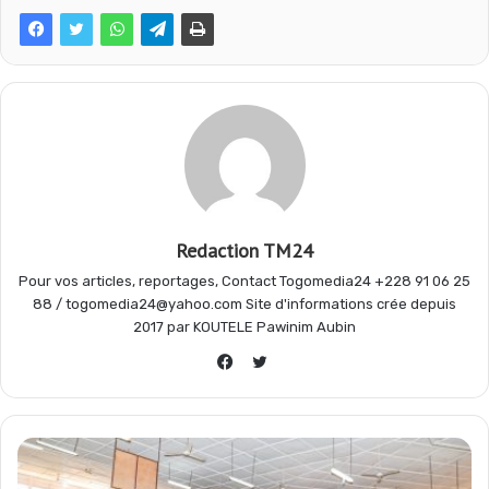
b
s
g
a
o
A
r
g
o
p
a
e
Redaction TM24
k
p
m
r
Pour vos articles, reportages, Contact Togomedia24 +228 91 06 25
88 / togomedia24@yahoo.com Site d'informations crée depuis
2017 par KOUTELE Pawinim Aubin
Twitter
Facebook