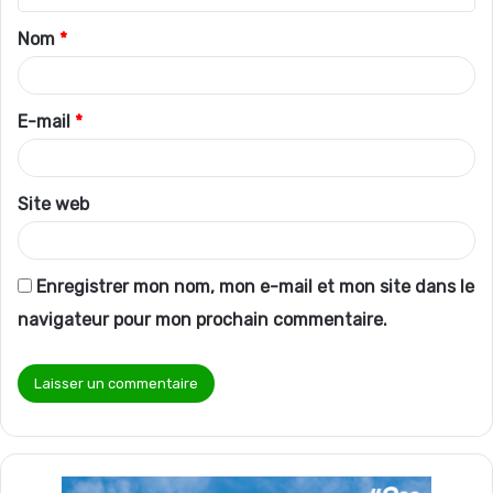
t
Nom
*
a
i
r
E-mail
*
e
*
Site web
Enregistrer mon nom, mon e-mail et mon site dans le
navigateur pour mon prochain commentaire.