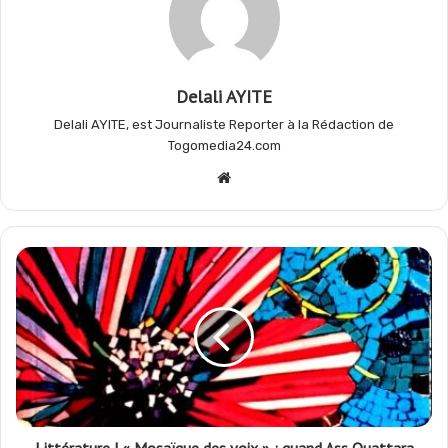
o
p
a
e
Delali AYITE
k
p
m
r
Delali AYITE, est Journaliste Reporter à la Rédaction de
Togomedia24.com
Website