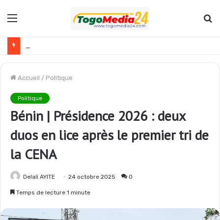
Menu
R
Togo : plusieurs agents de l’administration publique révoqués
Accueil
/
Politique
Politique
Bénin | Présidence 2026 : deux
duos en lice après le premier tri de
la CENA
Delali AYITE
24 octobre 2025
0
Temps de lecture 1 minute