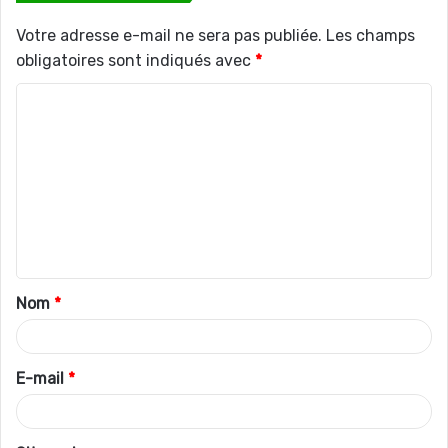
Votre adresse e-mail ne sera pas publiée.
Les champs
obligatoires sont indiqués avec
*
C
o
m
m
e
n
t
Nom
*
a
i
r
E-mail
*
e
*