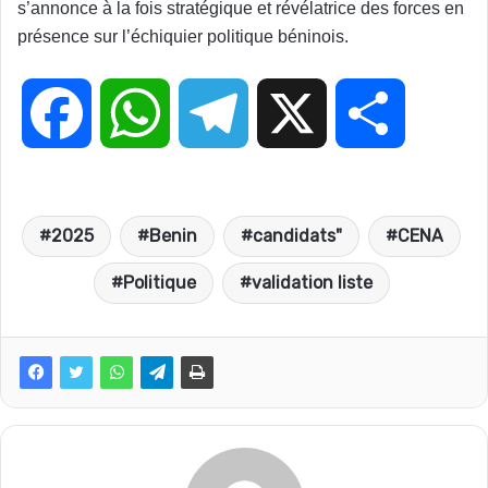
s’annonce à la fois stratégique et révélatrice des forces en
présence sur l’échiquier politique béninois.
F
W
T
X
P
a
h
e
a
2025
Benin
candidats"
CENA
c
a
l
r
Politique
validation liste
e
t
e
t
b
s
g
a
o
A
r
g