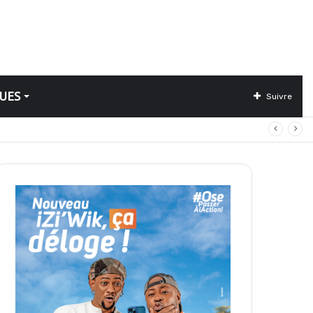
UES
Suivre