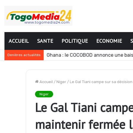
ACCUEIL
SANTE
POLITIQUE
ECONOMIE
Ghana : le COCOBOD annonce une bais
Denières actualités
Accueil
/
Niger
/
Le Gal Tiani campe sur sa décision
Niger
Le Gal Tiani campe
maintenir fermée l