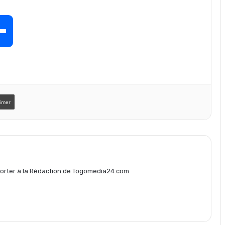
P
a
r
imer
t
a
eporter à la Rédaction de Togomedia24.com
g
e