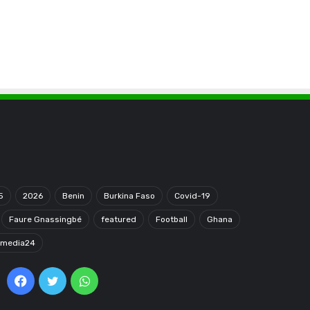
5
2026
Benin
Burkina Faso
Covid-19
Faure Gnassingbé
featured
Football
Ghana
omedia24
Facebook
Twitter
WhatsApp