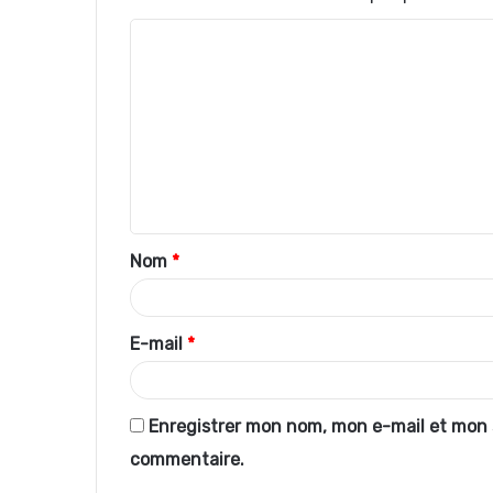
C
o
m
m
e
n
t
Nom
*
a
i
r
E-mail
*
e
*
Enregistrer mon nom, mon e-mail et mon 
commentaire.