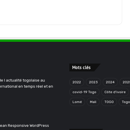
Mots clés
e l actualité togolaise au
2022
2023
2024
202
ternational en temps réel et en
covid-19 Togo
Côte d'ivoire
Lomé
Mali
TOGO
Tog
Clean Responsive WordPress