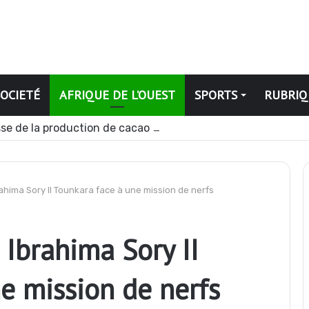
SOCIETÉ
AFRIQUE DE L’OUEST
SPORTS
RUBRIQ
se de la production de cacao pour la campagne 2026-2027
brahima Sory II Tounkara face à une mission de nerfs
: Ibrahima Sory II
e mission de nerfs