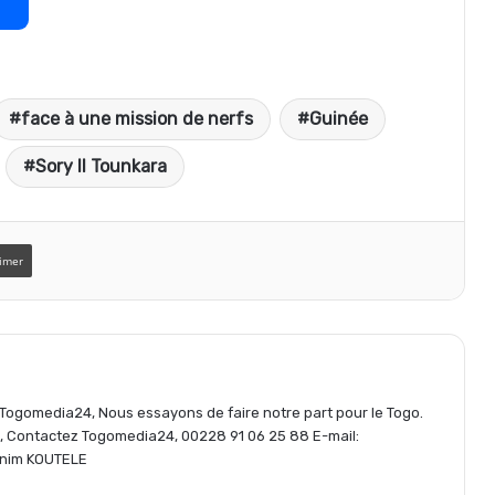
a
face à une mission de nerfs
Guinée
r
Sory II Tounkara
t
imer
a
g
e Togomedia24, Nous essayons de faire notre part pour le Togo.
e
s, Contactez Togomedia24, 00228 91 06 25 88 E-mail:
nim KOUTELE
r