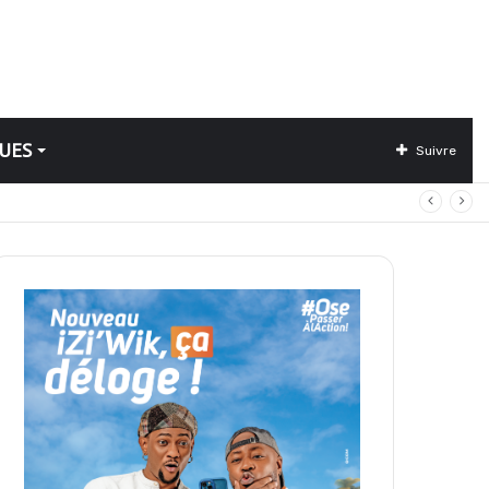
UES
Suivre