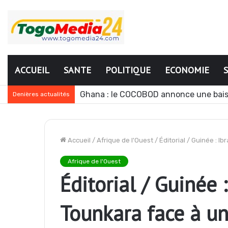
ACCUEIL
SANTE
POLITIQUE
ECONOMIE
Ghana : le COCOBOD annonce une bais
Denières actualités
Accueil
/
Afrique de l'Ouest
/
Éditorial / Guinée : I
Afrique de l'Ouest
Éditorial / Guinée 
Tounkara face à un