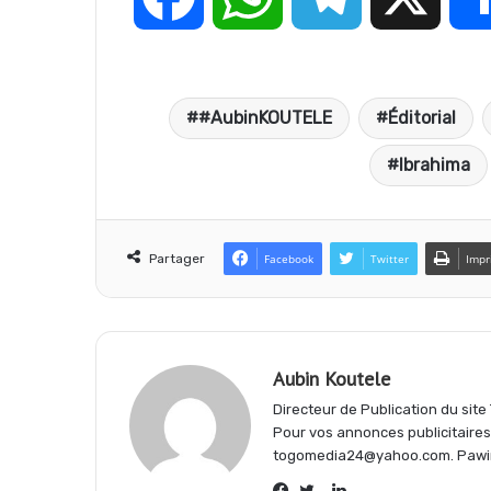
a
h
e
#AubinKOUTELE
Éditorial
c
a
l
Ibrahima
e
t
e
Partager
Facebook
Twitter
Impr
b
s
g
o
A
r
Aubin Koutele
Directeur de Publication du sit
o
p
a
Pour vos annonces publicitaire
togomedia24@yahoo.com. Pawi
k
p
m
Linkedin