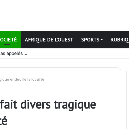
SOCIETÉ
AFRIQUE DE L’OUEST
SPORTS
RUBRIQ
dias appelés à devenir des acteurs du changement
gique endeuille la localité
fait divers tragique
té