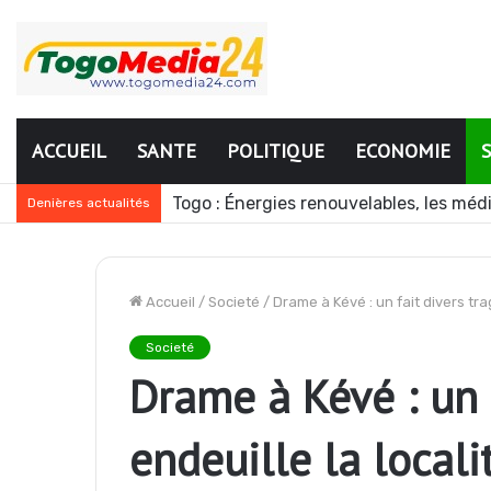
ACCUEIL
SANTE
POLITIQUE
ECONOMIE
Togo : Énergies renouvelables, les mé
Denières actualités
Accueil
/
Societé
/
Drame à Kévé : un fait divers tra
Societé
Drame à Kévé : un 
endeuille la locali