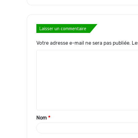
Laisser un commentaire
Votre adresse e-mail ne sera pas publiée.
Le
C
o
m
m
e
n
t
Nom
*
a
i
r