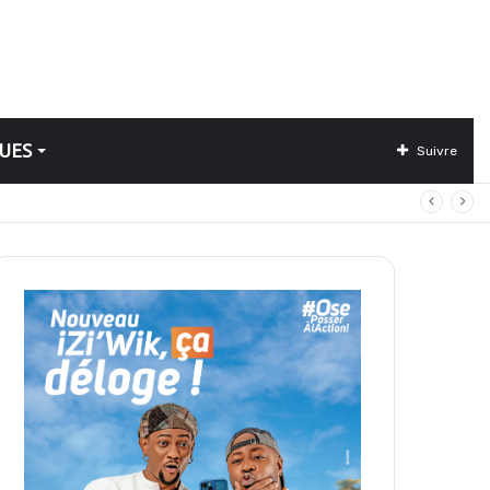
UES
Suivre