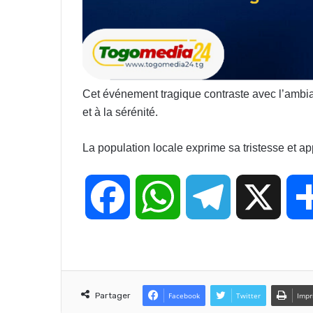
Cet événement tragique contraste avec l’ambian
et à la sérénité.
La population locale exprime sa tristesse et app
F
W
T
X
a
h
e
c
a
l
Partager
Facebook
Twitter
Impr