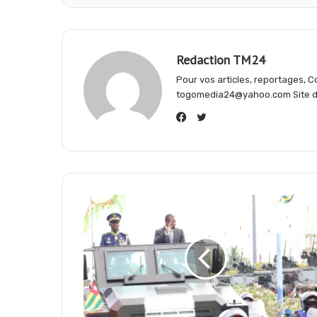
e
t
e
Redaction TM24
b
s
g
Pour vos articles, reportages,
togomedia24@yahoo.com Site d'
o
A
r
Twitter
Facebook
o
p
a
k
p
m