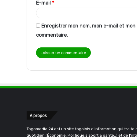
E-mail
*
e
*
Enregistrer mon nom, mon e-mail et mon 
commentaire.
A propos
Togomedia 24 est un site togolais d'information qui traite d
quotidien (Économie, Politique,s sport & santé..) et de l'in