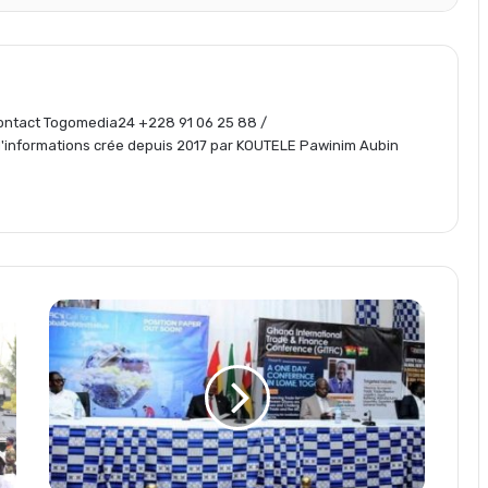
t
a
 Contact Togomedia24 +228 91 06 25 88 /
informations crée depuis 2017 par KOUTELE Pawinim Aubin
g
e
r