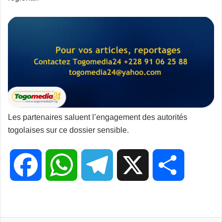
Les partenaires saluent l’engagement des autorités
togolaises sur ce dossier sensible.
F
W
T
X
P
a
h
e
a