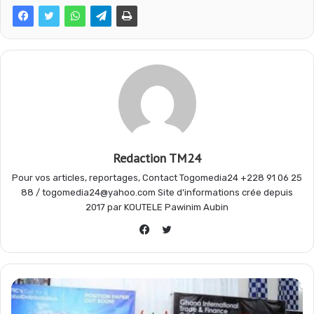
c
a
l
r
e
t
e
t
b
s
g
a
o
A
r
g
Redaction TM24
Pour vos articles, reportages, Contact Togomedia24 +228 91 06 25
o
p
a
e
88 / togomedia24@yahoo.com Site d'informations crée depuis
2017 par KOUTELE Pawinim Aubin
Twitter
k
p
m
r
Facebook