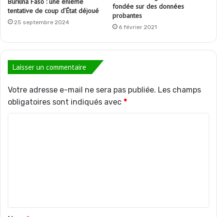
Burkina Faso : une énième
fondée sur des données
tentative de coup d’État déjoué
probantes
25 septembre 2024
6 février 2021
Laisser un commentaire
Votre adresse e-mail ne sera pas publiée.
Les champs
obligatoires sont indiqués avec
*
C
o
m
m
e
n
t