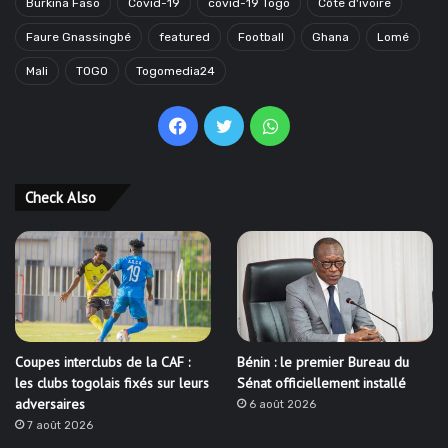
Burkina Faso
Covid-19
covid-19 Togo
Côte d'ivoire
Faure Gnassingbé
featured
Football
Ghana
Lomé
Mali
TOGO
Togomedia24
Facebook
Twitter
WhatsApp
Check Also
Coupes interclubs de la CAF :
Bénin : le premier Bureau du
les clubs togolais fixés sur leurs
Sénat officiellement installé
adversaires
6 août 2026
7 août 2026