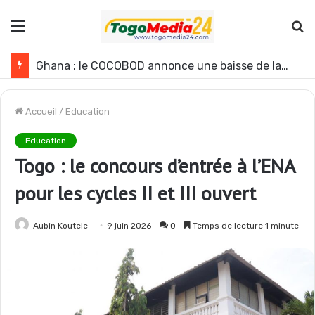
Menu
R
Ghana : le COCOBOD annonce une baisse de la production de cacao pour la campagne 2026-2027
Accueil
/
Education
Education
Togo : le concours d’entrée à l’ENA
pour les cycles II et III ouvert
Aubin Koutele
9 juin 2026
0
Temps de lecture 1 minute