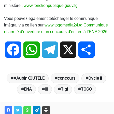
ministère :
www.fonctionpublique.gouv.tg
Vous pouvez également télécharger le communiqué
intégral via ce lien sur
www.togomedia24.tg
Communiqué
et arrêté d’ouverture d’un concours d’entrée à l’ENA 2026
F
W
T
X
P
a
h
e
a
#AubinKOUTELE
concours
Cycle II
c
a
l
r
ENA
III
Tigi
TOGO
e
t
e
t