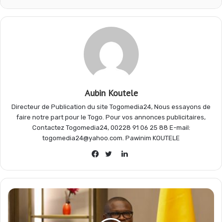
b
s
g
a
o
A
r
g
o
p
a
e
Aubin Koutele
k
p
m
r
Directeur de Publication du site Togomedia24, Nous essayons de
faire notre part pour le Togo. Pour vos annonces publicitaires,
Contactez Togomedia24, 00228 91 06 25 88 E-mail:
togomedia24@yahoo.com. Pawinim KOUTELE
Linkedin
Facebook
Twitter