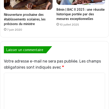
Bénin | BAC II 2025 : une réussite
historique portée par des
Réouverture prochaine des
mesures exceptionnelles
établissements scolaires, les
précisons du ministre
10 juillet 2025
7 juin 2020
Laisser un commentaire
Votre adresse e-mail ne sera pas publiée.
Les champs
obligatoires sont indiqués avec
*
C
o
m
m
e