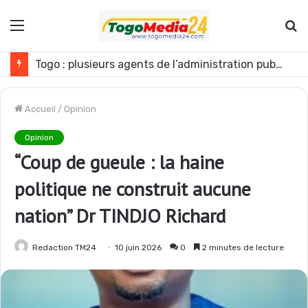
Menu
R
Togo : plusieurs agents de l’administration publique révoqués
Accueil
/
Opinion
Opinion
“Coup de gueule : la haine
politique ne construit aucune
nation” Dr TINDJO Richard
Redaction TM24
10 juin 2026
0
2 minutes de lecture