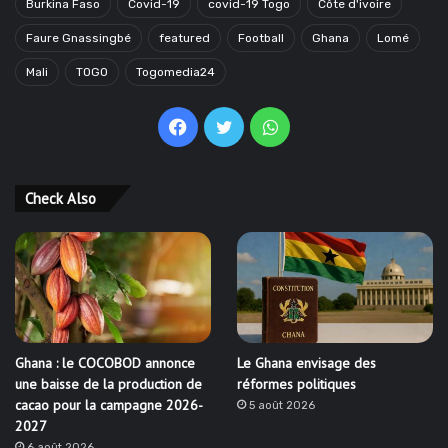
Burkina Faso
Covid-19
covid-19 Togo
Côte d'ivoire
Faure Gnassingbé
featured
Football
Ghana
Lomé
Mali
TOGO
Togomedia24
Facebook
Twitter
WhatsApp
Check Also
Ghana : le COCOBOD annonce
Le Ghana envisage des
une baisse de la production de
réformes politiques
cacao pour la campagne 2026-
5 août 2026
2027
6 août 2026