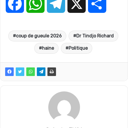
F
W
T
X
P
a
h
e
a
coup de gueule 2026
Dr Tindjo Richard
c
a
l
r
haine
Politique
e
t
e
t
b
s
g
a
o
A
r
g
o
p
a
e