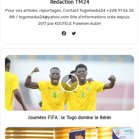
Redaction TM24
k
p
m
r
Pour vos articles, reportages, Contact Togomedia24 +228 91 06 25
88 / togomedia24@yahoo.com Site d'informations crée depuis
2017 par KOUTELE Pawinim Aubin
Twitter
Facebook
Journées FIFA : le Togo domine le Bénin