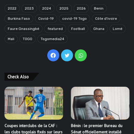
2022
2023
2024
2025
2026
Benin
Burkina Faso
Covid-19
covid-19 Togo
Côte d'ivoire
Faure Gnassingbé
featured
Football
Ghana
Lomé
Mali
TOGO
Togomedia24
Facebook
Twitter
WhatsApp
Check Also
Coupes interclubs de la CAF :
Bénin : le premier Bureau du
les clubs togolais fixés sur leurs
Sénat officiellement installé