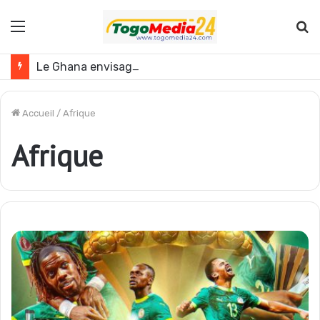
Menu
R
Le Ghana envisage des réformes politiques
Accueil
/
Afrique
Afrique