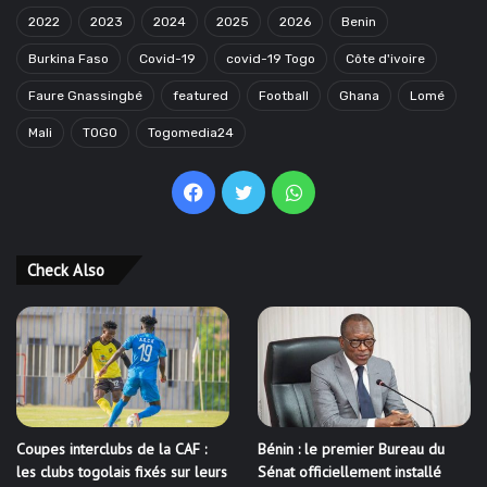
2022
2023
2024
2025
2026
Benin
Burkina Faso
Covid-19
covid-19 Togo
Côte d'ivoire
Faure Gnassingbé
featured
Football
Ghana
Lomé
Mali
TOGO
Togomedia24
Facebook
Twitter
WhatsApp
Check Also
Coupes interclubs de la CAF :
Bénin : le premier Bureau du
les clubs togolais fixés sur leurs
Sénat officiellement installé