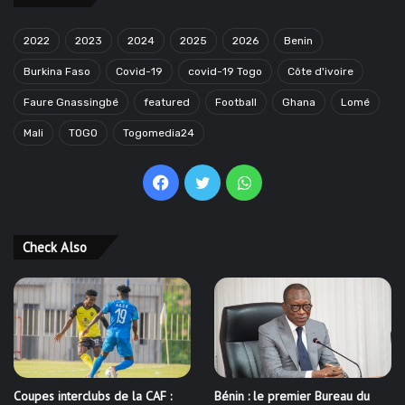
2022
2023
2024
2025
2026
Benin
Burkina Faso
Covid-19
covid-19 Togo
Côte d'ivoire
Faure Gnassingbé
featured
Football
Ghana
Lomé
Mali
TOGO
Togomedia24
Facebook
Twitter
WhatsApp
Check Also
Coupes interclubs de la CAF :
Bénin : le premier Bureau du