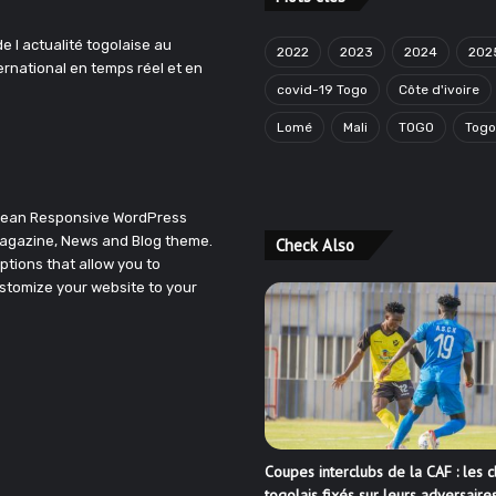
e l actualité togolaise au
2022
2023
2024
202
ternational en temps réel et en
covid-19 Togo
Côte d'ivoire
Lomé
Mali
TOGO
Tog
Clean Responsive WordPress
agazine, News and Blog theme.
Check Also
ptions that allow you to
stomize your website to your
Coupes interclubs de la CAF : les c
togolais fixés sur leurs adversaire