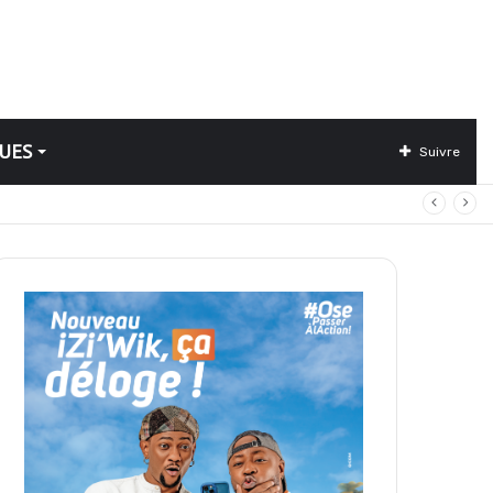
UES
Suivre