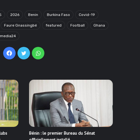
5
2026
Benin
Burkina Faso
Covid-19
Faure Gnassingbé
featured
Football
Ghana
omedia24
Facebook
Twitter
WhatsApp
lubs
Bénin : le premier Bureau du Sénat
s
officiellement installé