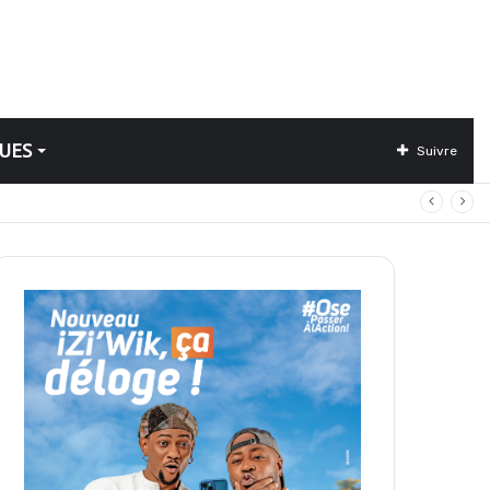
UES
Suivre