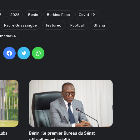
5
2026
Benin
Burkina Faso
Covid-19
Faure Gnassingbé
featured
Football
Ghana
omedia24
Facebook
Twitter
WhatsApp
lubs
Bénin : le premier Bureau du Sénat
s
officiellement installé