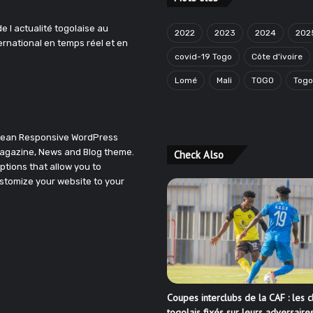
e l actualité togolaise au
2022
2023
2024
202
ternational en temps réel et en
covid-19 Togo
Côte d'ivoire
Lomé
Mali
TOGO
Tog
Clean Responsive WordPress
agazine, News and Blog theme.
Check Also
ptions that allow you to
stomize your website to your
Coupes interclubs de la CAF : les c
togolais fixés sur leurs adversaire