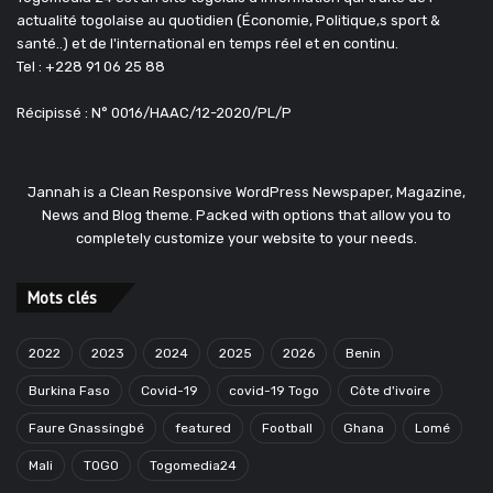
actualité togolaise au quotidien (Économie, Politique,s sport &
santé..) et de l'international en temps réel et en continu.
Tel : +228 91 06 25 88
Récipissé : N° 0016/HAAC/12-2020/PL/P
Jannah is a Clean Responsive WordPress Newspaper, Magazine,
News and Blog theme. Packed with options that allow you to
completely customize your website to your needs.
Mots clés
2022
2023
2024
2025
2026
Benin
Burkina Faso
Covid-19
covid-19 Togo
Côte d'ivoire
Faure Gnassingbé
featured
Football
Ghana
Lomé
Mali
TOGO
Togomedia24