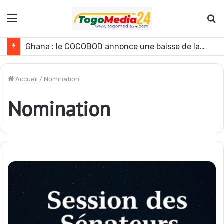
Menu
R
Ghana : le COCOBOD annonce une baisse de la production de cacao pour la campagne 2026-2027
Accueil
/
Nomination
Nomination