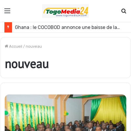
Menu
R
Ghana : le COCOBOD annonce une baisse de la production de cacao pour la campagne 2026-2027
Accueil
/
nouveau
nouveau