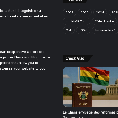
e l actualité togolaise au
2022
2023
2024
202
ternational en temps réel et en
covid-19 Togo
Côte d'ivoire
Mali
TOGO
Togomedia24
Clean Responsive WordPress
agazine, News and Blog theme.
Check Also
ptions that allow you to
stomize your website to your
Le Ghana envisage des réformes p
5 août 2026