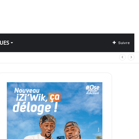
UES
Suivre