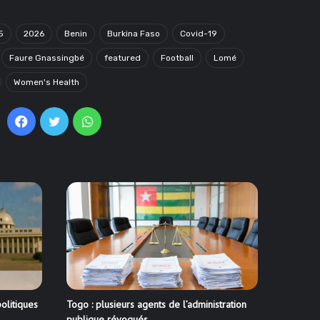
5
2026
Benin
Burkina Faso
Covid-19
Faure Gnassingbé
featured
Football
Lomé
Women's Health
Facebook
Twitter
WhatsApp
olitiques
Togo : plusieurs agents de l’administration
publique révoqués