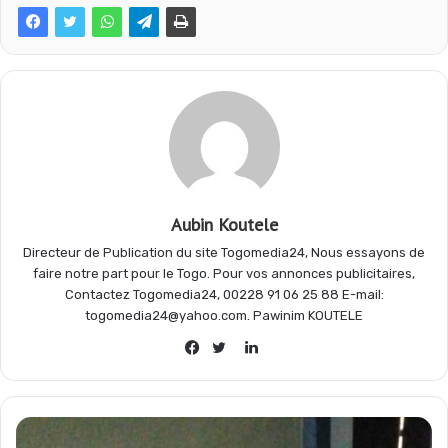
e
t
e
t
b
s
g
a
o
A
r
g
o
p
a
e
Aubin Koutele
Directeur de Publication du site Togomedia24, Nous essayons de
k
p
m
r
faire notre part pour le Togo. Pour vos annonces publicitaires,
Contactez Togomedia24, 00228 91 06 25 88 E-mail:
togomedia24@yahoo.com. Pawinim KOUTELE
Linkedin
Facebook
Twitter