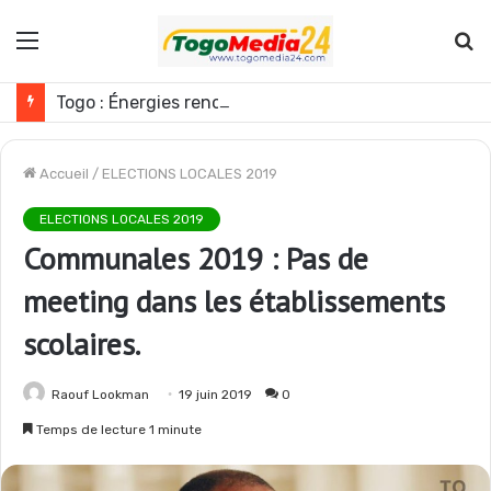
Menu
R
Togo : Énergies renouvelables, les médias appelés à devenir des acteurs du changement
Accueil
/
ELECTIONS LOCALES 2019
ELECTIONS LOCALES 2019
Communales 2019 : Pas de
meeting dans les établissements
scolaires.
Raouf Lookman
19 juin 2019
0
Temps de lecture 1 minute