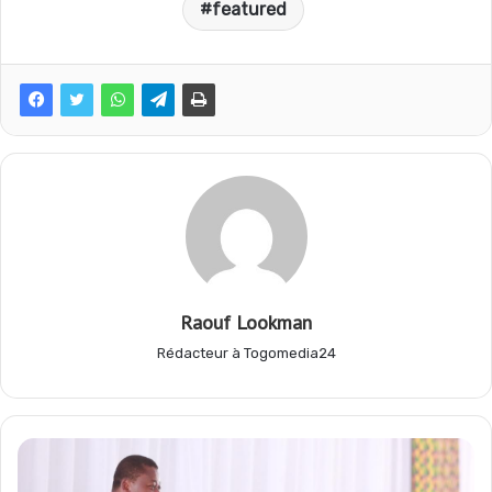
featured
c
a
l
r
e
t
e
t
b
s
g
a
o
A
r
g
o
p
a
e
Raouf Lookman
Rédacteur à Togomedia24
k
p
m
r