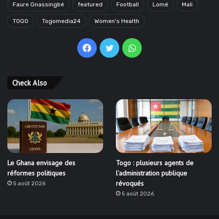
Faure Gnassingbé
featured
Football
Lomé
Mali
TOGO
Togomedia24
Women's Health
Facebook
Twitter
WhatsApp
Check Also
Le Ghana envisage des
Togo : plusieurs agents de
réformes politiques
l’administration publique
révoqués
5 août 2026
5 août 2026