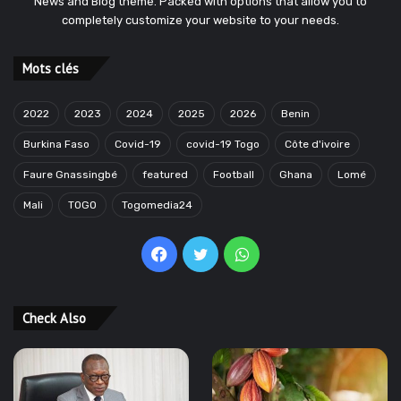
News and Blog theme. Packed with options that allow you to
completely customize your website to your needs.
Mots clés
2022
2023
2024
2025
2026
Benin
Burkina Faso
Covid-19
covid-19 Togo
Côte d'ivoire
Faure Gnassingbé
featured
Football
Ghana
Lomé
Mali
TOGO
Togomedia24
Facebook
Twitter
WhatsApp
Check Also