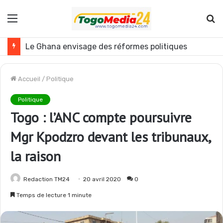
Menu
R
Togo : plusieurs agents de l’administration publique révoqués
Accueil
/
Politique
Politique
Togo : l’ANC compte poursuivre
Mgr Kpodzro devant les tribunaux,
la raison
Redaction TM24
20 avril 2020
0
Temps de lecture 1 minute