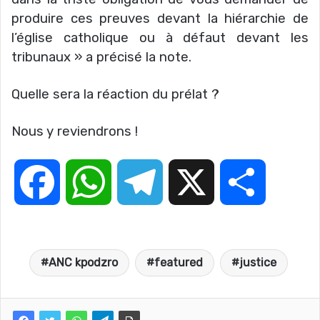
produire ces preuves devant la hiérarchie de
l’église catholique ou à défaut devant les
tribunaux » a précisé la note.
Quelle sera la réaction du prélat ?
Nous y reviendrons !
F
W
T
X
P
a
h
e
a
ANC kpodzro
featured
justice
c
a
l
r
e
t
e
t