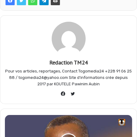
b
s
g
a
o
A
r
g
o
p
a
e
Redaction TM24
Pour vos articles, reportages, Contact Togomedia24 +228 91 06 25
k
p
m
r
88 / togomedia24@yahoo.com Site d'informations crée depuis
2017 par KOUTELE Pawinim Aubin
Twitter
Facebook