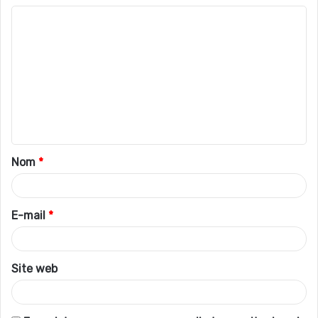
C
o
m
m
e
n
t
Nom
*
a
i
r
E-mail
*
e
*
Site web