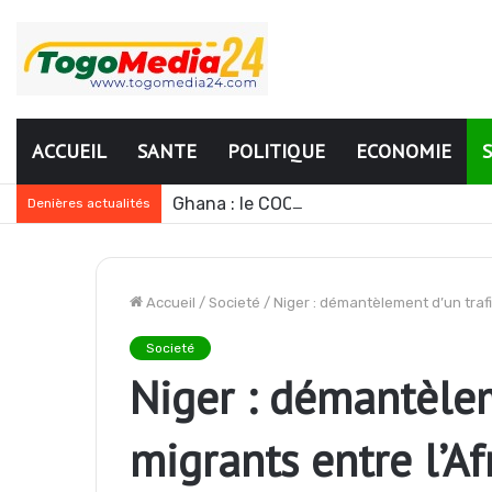
ACCUEIL
SANTE
POLITIQUE
ECONOMIE
Ghana : le COCOBOD annonce une bais
Denières actualités
Accueil
/
Societé
/
Niger : démantèlement d’un trafi
Societé
Niger : démantèlem
migrants entre l’Af