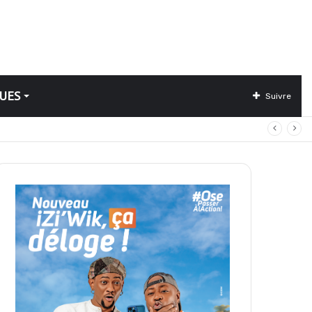
UES
Suivre