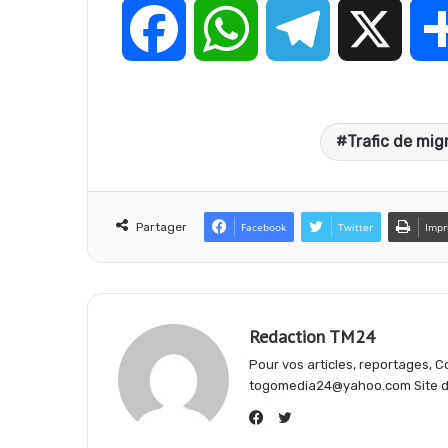
F
W
T
X
a
h
e
Trafic de mig
c
a
l
e
t
e
Partager
Facebook
Twitter
Impr
b
s
g
Redaction TM24
o
A
r
Pour vos articles, reportages,
togomedia24@yahoo.com Site d'
o
p
a
Twitter
Facebook