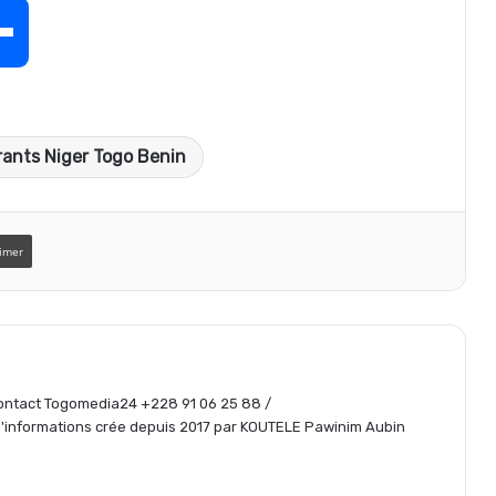
P
a
rants Niger Togo Benin
r
t
imer
a
g
 Contact Togomedia24 +228 91 06 25 88 /
informations crée depuis 2017 par KOUTELE Pawinim Aubin
e