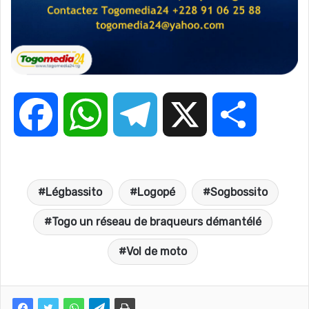
F
W
T
X
P
a
h
e
a
Légbassito
Logopé
Sogbossito
c
a
l
r
Togo un réseau de braqueurs démantélé
e
t
e
t
Vol de moto
b
s
g
a