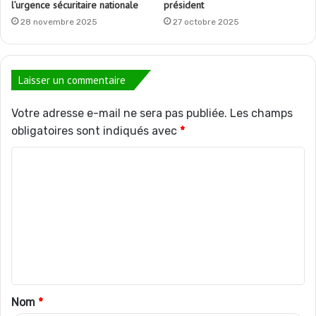
l’urgence sécuritaire nationale
président
28 novembre 2025
27 octobre 2025
Laisser un commentaire
Votre adresse e-mail ne sera pas publiée.
Les champs
obligatoires sont indiqués avec
*
C
o
m
m
e
n
t
Nom
*
a