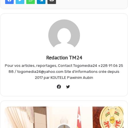
o
A
r
g
o
p
a
e
k
p
m
r
Redaction TM24
Pour vos articles, reportages, Contact Togomedia24 +228 91 06 25
88 / togomedia24@yahoo.com Site d'informations crée depuis
2017 par KOUTELE Pawinim Aubin
Twitter
Facebook