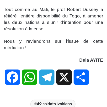
Tout comme au Mali, le prof Robert Dussey a
réitéré l’entière disponibilité du Togo, à amener
les deux nations à s’unir d’intention pour une
résolution à la crise.
Nous y reviendrons sur l’issue de cette
médiation !
Dela AYITE
F
W
T
X
P
a
h
e
a
49 soldats ivoiriens