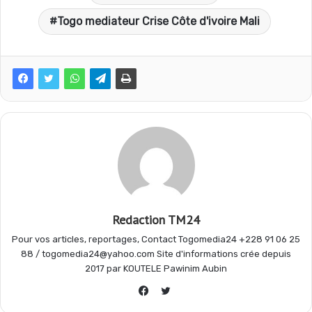
c
a
l
r
Togo mediateur Crise Côte d'ivoire Mali
e
t
e
t
b
s
g
a
o
A
r
g
o
p
a
e
Redaction TM24
k
p
m
r
Pour vos articles, reportages, Contact Togomedia24 +228 91 06 25
88 / togomedia24@yahoo.com Site d'informations crée depuis
2017 par KOUTELE Pawinim Aubin
Twitter
Facebook