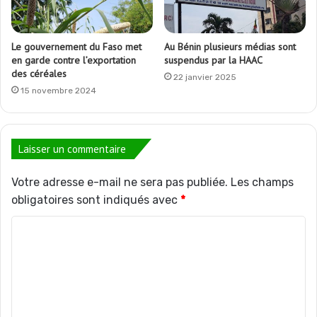
Le gouvernement du Faso met
Au Bénin plusieurs médias sont
en garde contre l’exportation
suspendus par la HAAC
des céréales
22 janvier 2025
15 novembre 2024
Laisser un commentaire
Votre adresse e-mail ne sera pas publiée.
Les champs
obligatoires sont indiqués avec
*
C
o
m
m
e