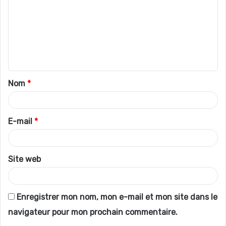
m
m
e
n
t
Nom
*
a
i
r
E-mail
*
e
*
Site web
Enregistrer mon nom, mon e-mail et mon site dans le
navigateur pour mon prochain commentaire.