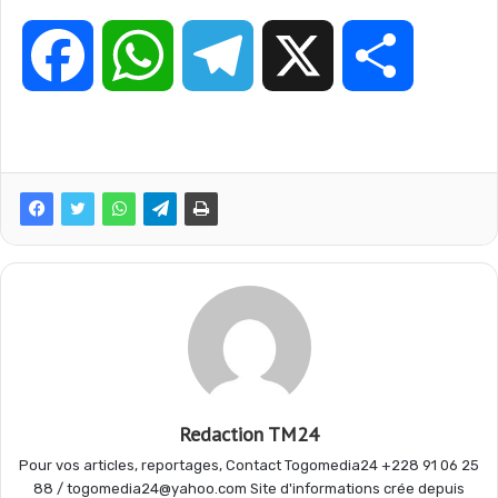
F
W
T
X
P
a
h
e
a
c
a
l
r
e
t
e
t
b
s
g
a
o
A
r
g
Redaction TM24
Pour vos articles, reportages, Contact Togomedia24 +228 91 06 25
o
p
a
e
88 / togomedia24@yahoo.com Site d'informations crée depuis