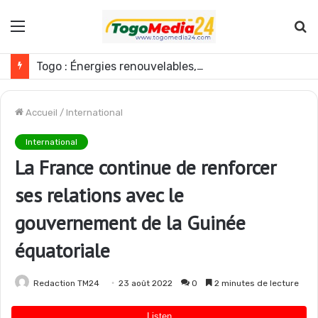
Menu
R
Togo : Énergies renouvelables, les médias appelés à devenir des acteurs du changement
Accueil
/
International
International
La France continue de renforcer
ses relations avec le
gouvernement de la Guinée
équatoriale
Redaction TM24
23 août 2022
0
2 minutes de lecture