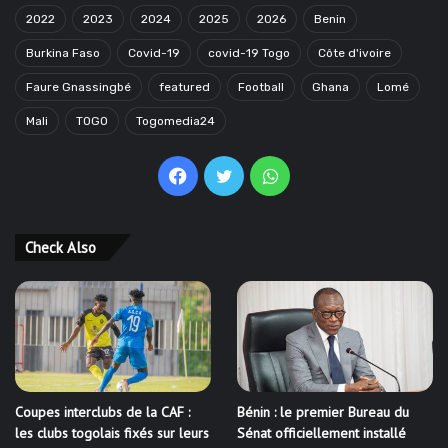
2022
2023
2024
2025
2026
Benin
Burkina Faso
Covid-19
covid-19 Togo
Côte d'ivoire
Faure Gnassingbé
featured
Football
Ghana
Lomé
Mali
TOGO
Togomedia24
Facebook
Twitter
WhatsApp
Check Also
Coupes interclubs de la CAF :
Bénin : le premier Bureau du
les clubs togolais fixés sur leurs
Sénat officiellement installé