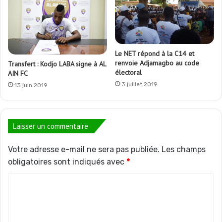
Le NET répond à la C14 et
renvoie Adjamagbo au code
Transfert : Kodjo LABA signe à AL
électoral
AIN FC
3 juillet 2019
13 juin 2019
Laisser un commentaire
Votre adresse e-mail ne sera pas publiée.
Les champs
obligatoires sont indiqués avec
*
C
o
m