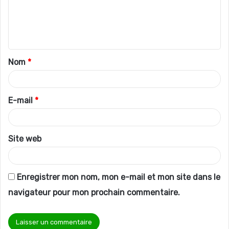
m
e
n
t
Nom
*
a
i
r
E-mail
*
e
*
Site web
Enregistrer mon nom, mon e-mail et mon site dans le
navigateur pour mon prochain commentaire.