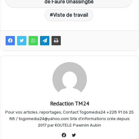
c
a
l
r
de Faure Gnassingbé
Viste de travail
e
t
e
t
b
s
g
a
o
A
r
g
o
p
a
e
k
p
m
r
Redaction TM24
Pour vos articles, reportages, Contact Togomedia24 +228 91 06 25
88 / togomedia24@yahoo.com Site d'informations crée depuis
2017 par KOUTELE Pawinim Aubin
Twitter