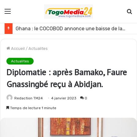
Menu
R
Ghana : le COCOBOD annonce une baisse de la production de cacao pour la campagne 2026-2027
Accueil
/
Actualites
Actualites
Diplomatie : après Bamako, Faure
Gnassingbé reçu à Abidjan.
Redaction TM24
4 janvier 2023
0
Temps de lecture 1 minute