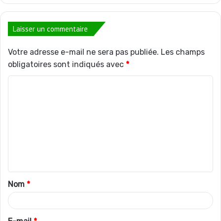
Laisser un commentaire
Votre adresse e-mail ne sera pas publiée.
Les champs
obligatoires sont indiqués avec
*
C
o
m
m
e
n
t
Nom
*
a
i
r