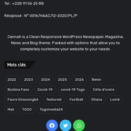
Tel : +228 91 06 25 88
Récipissé : N° 0016/HAAC/12-2020/PL/P
Jannah is a Clean Responsive WordPress Newspaper, Magazine,
News and Blog theme. Packed with options that allow you to
completely customize your website to your needs.
Mots clés
2022
2023
2024
2025
2026
Benin
Burkina Faso
Covid-19
covid-19 Togo
Côte d'ivoire
Faure Gnassingbé
featured
Football
Ghana
Lomé
Mali
TOGO
Togomedia24
Facebook
Twitter
WhatsApp