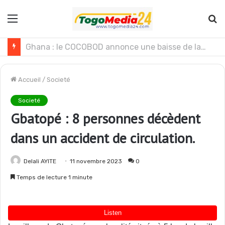
Menu
R
Le Ghana envisage des réformes politiques
Accueil
/
Societé
Societé
Gbatopé : 8 personnes décèdent
dans un accident de circulation.
Delali AYITE
11 novembre 2023
0
Temps de lecture 1 minute