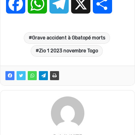
F
W
T
X
P
a
h
e
a
Grave accident à Gbatopé morts
c
a
l
r
Zio 1 2023 novembre Togo
e
t
e
t
b
s
g
a
o
A
r
g
o
p
a
e