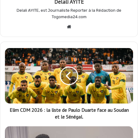
Delali AYITE
k
p
m
r
Delali AYITE, est Journaliste Reporter à la Rédaction de
Togomedia24.com
Website
Elim CDM 2026 : la liste de Paulo Duarte face au Soudan
et le Sénégal.