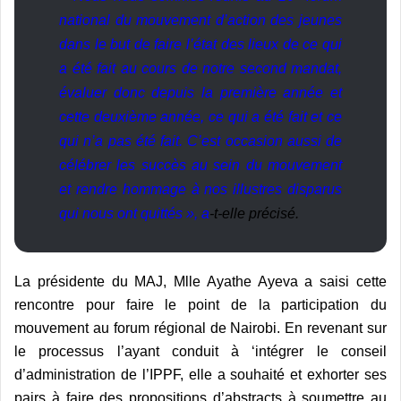
national du mouvement d’action des jeunes
dans le but de faire l’état des lieux de ce qui
a été fait au cours de notre second mandat,
évaluer donc depuis la première année et
cette deuxième année, ce qui a été fait et ce
qui n’a pas été fait. C’est occasion aussi de
célébrer les succès au sein du mouvement
et rendre hommage à nos illustres disparus
qui nous ont quittés », a
-t-elle précisé.
La présidente du MAJ, Mlle Ayathe Ayeva a saisi cette
rencontre pour faire le point de la participation du
mouvement au forum régional de Nairobi. En revenant sur
le processus l’ayant conduit à ‘intégrer le conseil
d’administration de l’IPPF, elle a souhaité et exhorter ses
pairs à faire des propositions d’abstracts à soumettre au