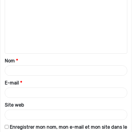
C
o
m
m
e
n
t
Nom
*
a
i
r
E-mail
*
e
*
Site web
Enregistrer mon nom, mon e-mail et mon site dans le