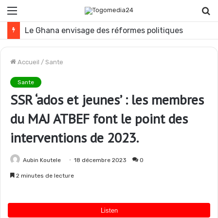
Menu
R
Togo : plusieurs agents de l’administration publique révoqués
Accueil
/
Sante
Sante
SSR ‘ados et jeunes’ : les membres
du MAJ ATBEF font le point des
interventions de 2023.
Aubin Koutele
18 décembre 2023
0
2 minutes de lecture