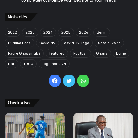
completely customize your website to your needs.
Mots clés
2022
2023
2024
2025
2026
Benin
Burkina Faso
Covid-19
covid-19 Togo
Côte d'ivoire
Faure Gnassingbé
featured
Football
Ghana
Lomé
Mali
TOGO
Togomedia24
Facebook
Twitter
WhatsApp
Check Also