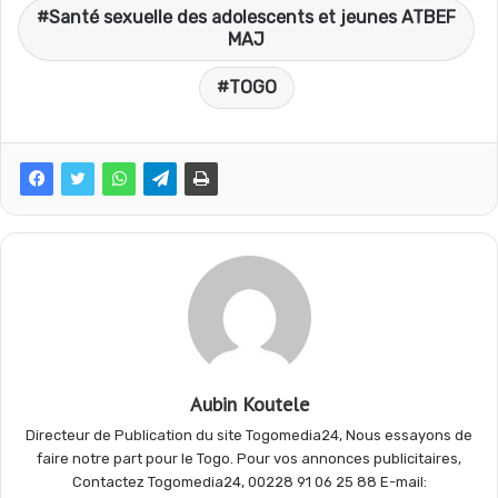
e
t
e
t
Santé sexuelle des adolescents et jeunes ATBEF
MAJ
b
s
g
a
TOGO
o
A
r
g
o
p
a
e
k
p
m
r
Aubin Koutele
Directeur de Publication du site Togomedia24, Nous essayons de
faire notre part pour le Togo. Pour vos annonces publicitaires,
Contactez Togomedia24, 00228 91 06 25 88 E-mail: