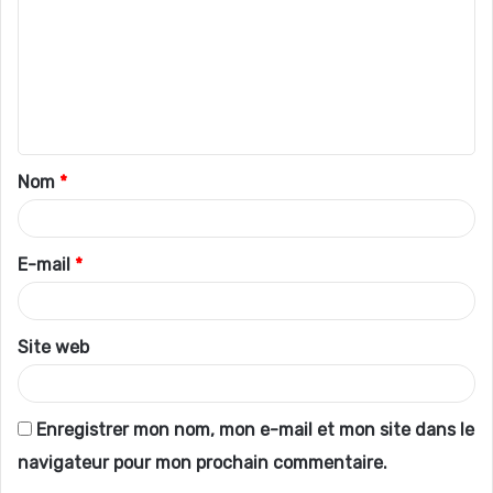
m
m
e
n
t
Nom
*
a
i
r
E-mail
*
e
*
Site web
Enregistrer mon nom, mon e-mail et mon site dans le
navigateur pour mon prochain commentaire.