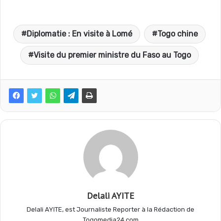
a
h
e
a
Diplomatie : En visite à Lomé
Togo chine
c
a
l
r
Visite du premier ministre du Faso au Togo
e
t
e
t
b
s
g
a
o
A
r
g
o
p
a
e
Delali AYITE
k
p
m
r
Delali AYITE, est Journaliste Reporter à la Rédaction de
Togomedia24.com