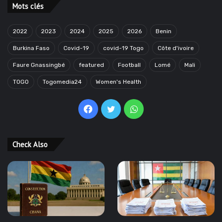
Mots clés
2022
2023
2024
2025
2026
Benin
Burkina Faso
Covid-19
covid-19 Togo
Côte d'ivoire
Faure Gnassingbé
featured
Football
Lomé
Mali
TOGO
Togomedia24
Women's Health
Facebook
Twitter
WhatsApp
Check Also