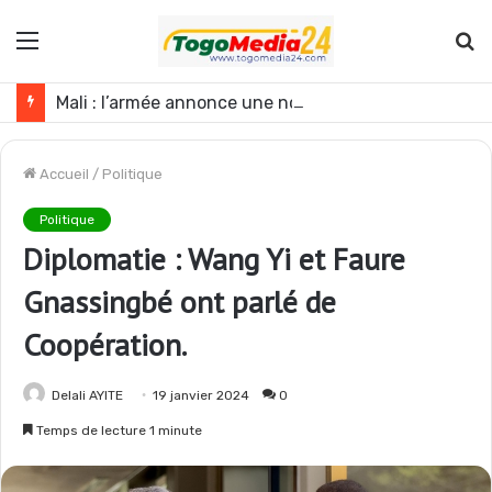
Menu
R
Mali : l’armée annonce une nouvelle opération contre les GAT près de Dagabory
Accueil
/
Politique
Politique
Diplomatie : Wang Yi et Faure
Gnassingbé ont parlé de
Coopération.
Delali AYITE
19 janvier 2024
0
Temps de lecture 1 minute