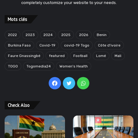
completely customize your website to your needs.
Mots clés
2022
2023
2024
2025
2026
Benin
Burkina Faso
Covid-19
covid-19 Togo
Côte d'ivoire
Faure Gnassingbé
featured
Football
Lomé
Mali
TOGO
Togomedia24
Women's Health
Facebook
Twitter
WhatsApp
Check Also