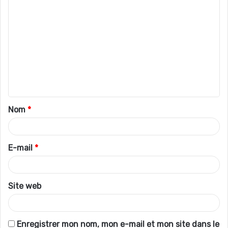
C
o
m
m
e
n
t
Nom
*
a
i
r
E-mail
*
e
*
Site web
Enregistrer mon nom, mon e-mail et mon site dans le