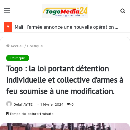
Menu
R
Mali : l’armée annonce une nouvelle opération contre les GAT près de Dagabory
Accueil
/
Politique
Politique
Togo : la loi portant détention
individuelle et collective d’armes à
feu soumise à une modification.
Delali AYITE
1 février 2024
0
Temps de lecture 1 minute