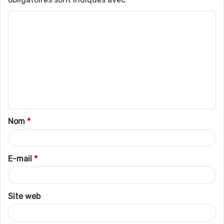
C
o
m
m
e
n
t
Nom
*
a
i
r
E-mail
*
e
*
Site web