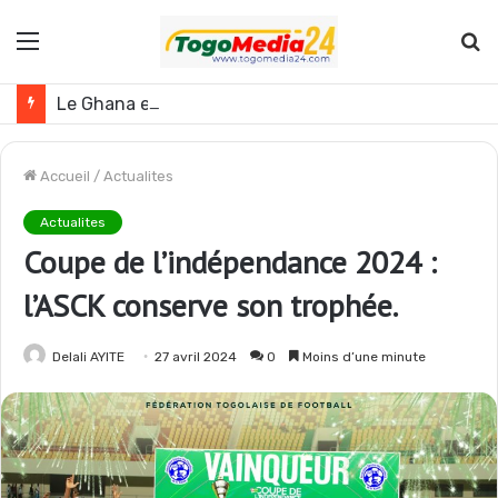
Menu
R
Le Ghana envisage des réformes politiques
Accueil
/
Actualites
Actualites
Coupe de l’indépendance 2024 :
l’ASCK conserve son trophée.
Delali AYITE
27 avril 2024
0
Moins d’une minute