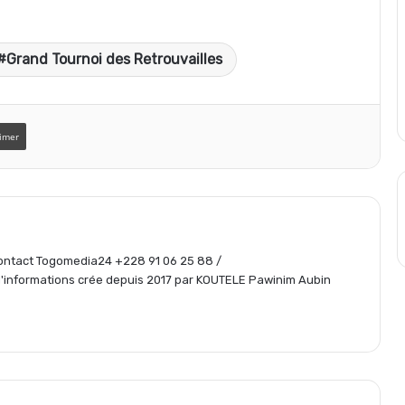
a
Grand Tournoi des Retrouvailles
r
t
imer
a
g
 Contact Togomedia24 +228 91 06 25 88 /
informations crée depuis 2017 par KOUTELE Pawinim Aubin
e
r