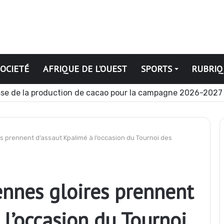
SOCIETÉ
AFRIQUE DE L’OUEST
SPORTS
RUBRIQ
iques
res prennent d’assaut Kpalimé à l’occasion du Tournoi des
iennes gloires prennent
 l’occasion du Tournoi