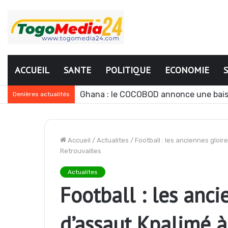
ACCUEIL
SANTE
POLITIQUE
ECONOMIE
Le Ghana envisage des réformes polit
Denières actualités
Accueil
/
Actualites
/
Football : les anciennes gloi
Retrouvailles
Actualites
Football : les anc
d’assaut Kpalimé à