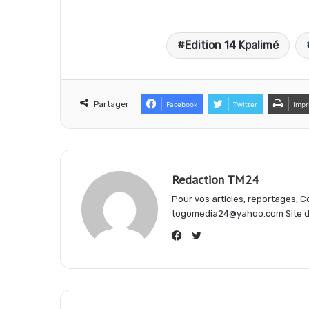
a
h
e
Edition 14 Kpalimé
c
a
l
e
t
e
Partager
Facebook
Twitter
Impr
b
s
g
Redaction TM24
o
A
r
Pour vos articles, reportages,
togomedia24@yahoo.com Site d'
o
p
a
Twitter
Facebook
k
p
m