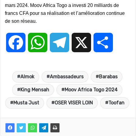
mars 2024. Moov Africa Togo a investi 20 milliards de
francs CFA pour sa réalisation et l’amélioration continue
de son réseau.
F
W
T
X
P
a
h
e
a
Almok
Ambassadeurs
Barabas
c
a
l
r
King Mensah
Moov Africa Togo 2024
e
t
e
t
Musta Just
OSER VISER LOIN
Toofan
b
s
g
a