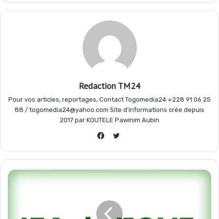
o
A
r
g
o
p
a
e
k
p
m
r
Redaction TM24
Pour vos articles, reportages, Contact Togomedia24 +228 91 06 25
88 / togomedia24@yahoo.com Site d'informations crée depuis
2017 par KOUTELE Pawinim Aubin
Twitter
Facebook