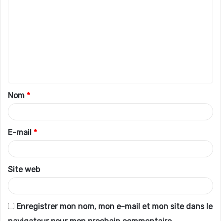
o
m
m
e
n
t
Nom
*
a
i
r
E-mail
*
e
*
Site web
Enregistrer mon nom, mon e-mail et mon site dans le