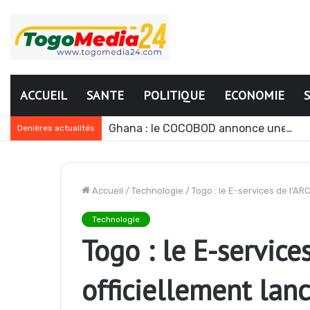
ACCUEIL
SANTE
POLITIQUE
ECONOMIE
Ghana : le COCOBOD annonce une bais
Denières actualités
Accueil
/
Technologie
/
Togo : le E-services de l’AR
Technologie
Togo : le E-service
officiellement lan