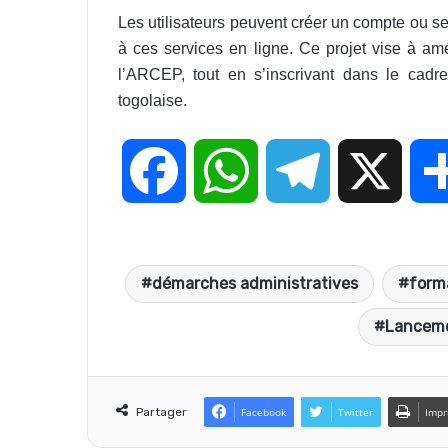
Les utilisateurs peuvent créer un compte ou se
à ces services en ligne. Ce projet vise à amél
l’ARCEP, tout en s’inscrivant dans le cadre
togolaise.
F
W
T
X
a
h
e
démarches administratives
form
c
a
l
Lanceme
e
t
e
Partager
Facebook
Twitter
Impr
b
s
g