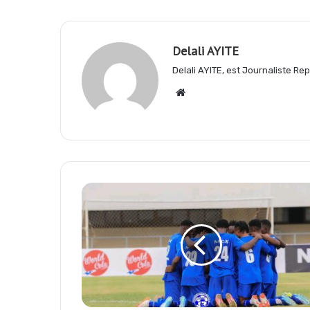
o
A
r
Delali AYITE
Delali AYITE, est Journaliste R
o
p
a
Website
k
p
m