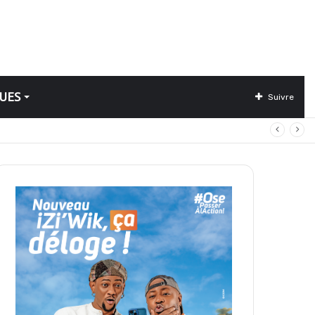
UES
Suivre