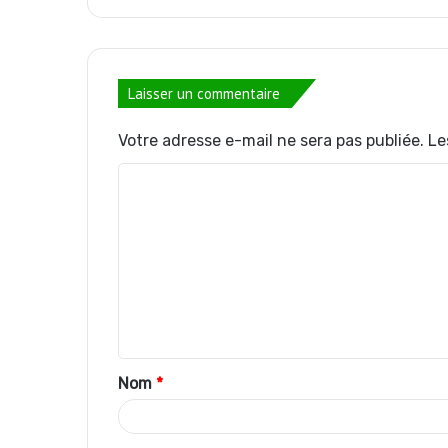
Laisser un commentaire
Votre adresse e-mail ne sera pas publiée.
Le
C
o
m
m
e
n
t
Nom
*
a
i
r