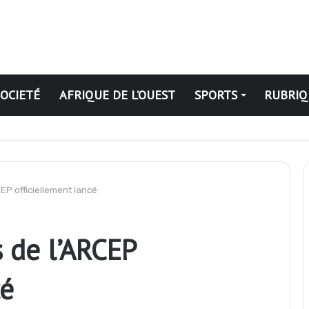
SOCIETÉ
AFRIQUE DE L’OUEST
SPORTS
RUBRIQ
se de la production de cacao pour la campagne 2026-2027
CEP officiellement lancé
s de l’ARCEP
cé