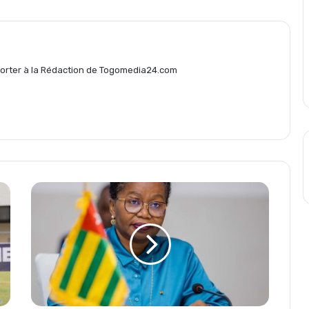
g
eporter à la Rédaction de Togomedia24.com
e
r