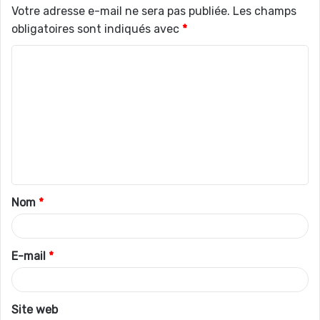
Votre adresse e-mail ne sera pas publiée.
Les champs
obligatoires sont indiqués avec
*
C
o
m
m
e
n
t
Nom
*
a
i
r
E-mail
*
e
*
Site web