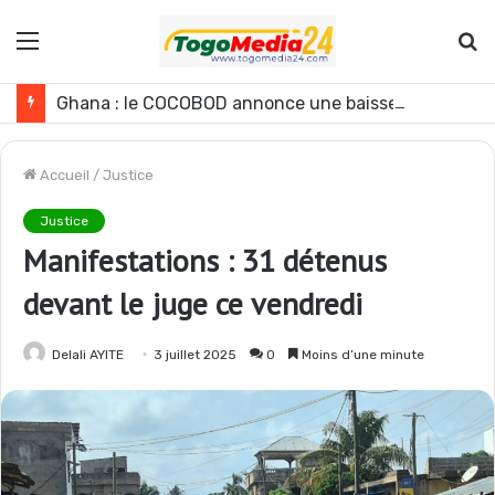
Menu
R
Ghana : le COCOBOD annonce une baisse de la production de cacao pour la campagne 2026-2027
Accueil
/
Justice
Justice
Manifestations : 31 détenus
devant le juge ce vendredi
Delali AYITE
3 juillet 2025
0
Moins d’une minute