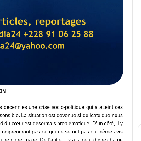
ON
s décennies une crise socio-politique qui a atteint ces
sensible. La situation est devenue si délicate que nous
ond du cœur est désormais problématique. D’un côté, il y
s comprendront pas ou qui ne seront pas du même avis
re notre image. De l’autre, il y a la peur d’être chargé