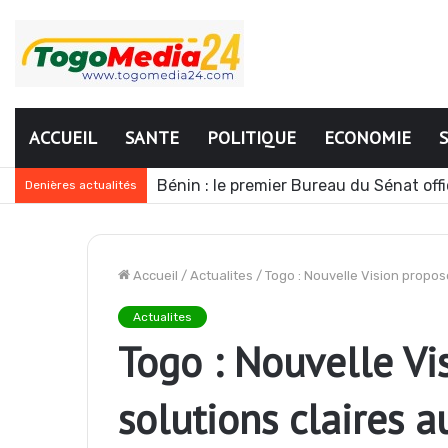
ACCUEIL
SANTE
POLITIQUE
ECONOMIE
Bénin : le premier Bureau du Sénat offi
Denières actualités
Accueil
/
Actualites
/
Togo : Nouvelle Vision propos
Actualites
Togo : Nouvelle Vi
solutions claires a