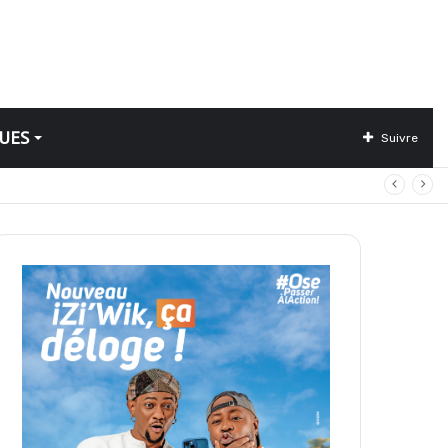
UES
Suivre