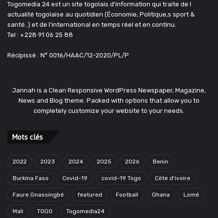
Togomedia 24 est un site togolais d'information qui traite de l
actualité togolaise au quotidien (Économie, Politique,s sport &
santé..) et de l'international en temps réel et en continu.
Tel : +228 91 06 25 88
Récipissé : N° 0016/HAAC/12-2020/PL/P
Jannah is a Clean Responsive WordPress Newspaper, Magazine,
News and Blog theme. Packed with options that allow you to
completely customize your website to your needs.
Mots clés
2022
2023
2024
2025
2026
Benin
Burkina Faso
Covid-19
covid-19 Togo
Côte d'ivoire
Faure Gnassingbé
featured
Football
Ghana
Lomé
Mali
TOGO
Togomedia24