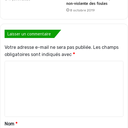
non-violente des foules
8 octobre 2019
Laisser un commentaire
Votre adresse e-mail ne sera pas publiée.
Les champs
obligatoires sont indiqués avec
*
C
o
m
m
e
n
t
Nom
*
a