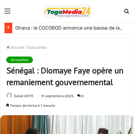
Menu
R
Le Ghana envisage des réformes politiques
Accueil
/
Actualites
Actualites
Sénégal : Diomaye Faye opère un
remaniement gouvernemental
Delali AYITE
8 septembre 2025
0
Temps de lecture 1 minute