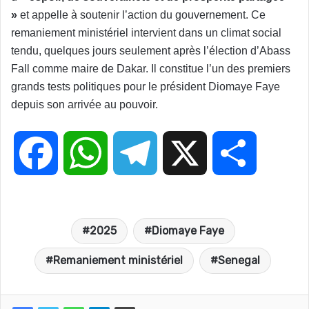
»
et appelle à soutenir l’action du gouvernement. Ce
remaniement ministériel intervient dans un climat social
tendu, quelques jours seulement après l’élection d’Abass
Fall comme maire de Dakar. Il constitue l’un des premiers
grands tests politiques pour le président Diomaye Faye
depuis son arrivée au pouvoir.
F
W
T
X
P
a
h
e
a
2025
Diomaye Faye
c
a
l
r
Remaniement ministériel
Senegal
e
t
e
t