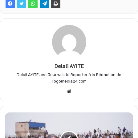
b
s
g
a
o
A
r
g
o
p
a
e
Delali AYITE
k
p
m
r
Delali AYITE, est Journaliste Reporter à la Rédaction de
Togomedia24.com
Website